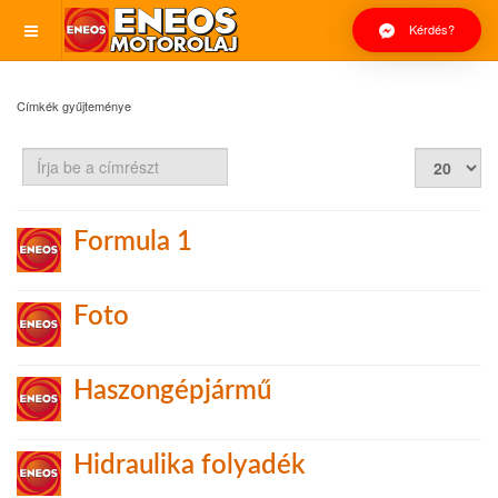
Kérdés?
Címkék gyűjteménye
Írja
Tételek
be
#
a
címrészt
Formula 1
Foto
Haszongépjármű
Hidraulika folyadék