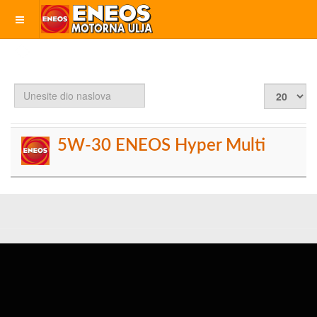
Unesite
Prikaz
dio
#
naslova
5W-30 ENEOS Hyper Multi