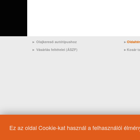
► Olajkereső autótípushoz
►
Oldalté
►
Vásárlás feltételei (ÁSZF)
►
Kosár t
Ez az oldal Cookie-kat használ a felhasználói élmé
Motorolaj/Fiat
Formula 1
Motorolaj/Jaguar
Fagyál