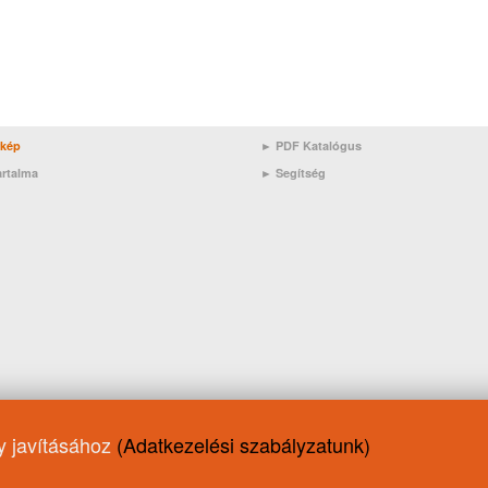
rkép
► PDF Katalógus
artalma
►
Segítség
ny javításához
(Adatkezelési szabályzatunk)
ló
MB 229.71
10W-50
15W-40
10W-40
ATF
API SP
AC