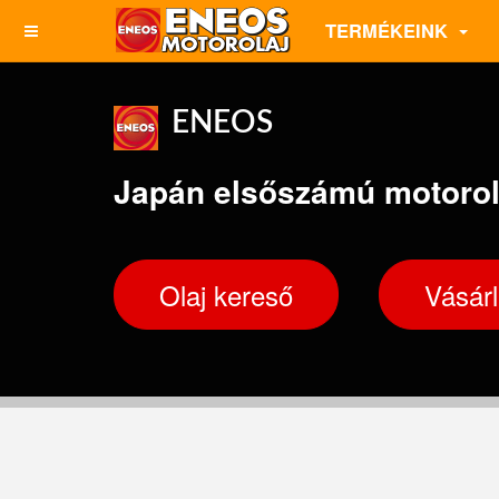
TERMÉKEINK
ENEOS
Japán elsőszámú motorol
Olaj kereső
Vásár
ENEOS
5W-40
10W-4