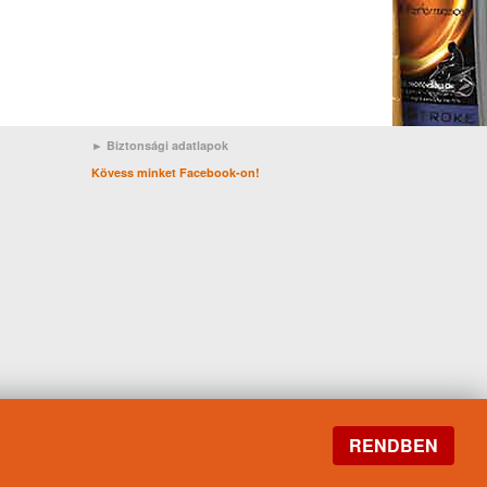
► Biztonsági adatlapok
Kövess minket Facebook-on!
RENDBEN
EA C3
Motorolaj/Skoda
Volvo
ACEA B3