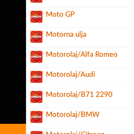
Moto GP
Motorna ulja
Motorolaj/Alfa Romeo
Motorolaj/Audi
Motorolaj/B71 2290
Motorolaj/BMW