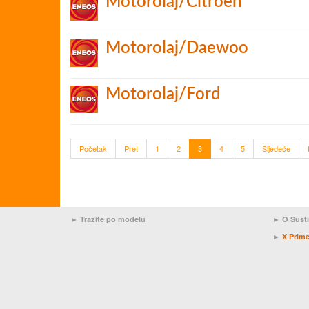
Motorolaj/Citroen
Motorolaj/Daewoo
Motorolaj/Ford
Početak
Pret
1
2
3
4
5
Sljedeće
► Tražite po modelu
►
O Sust
►
X Prim