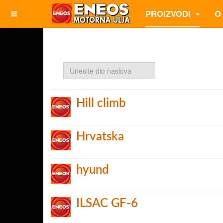
PROIZVODI
O
Unesite
dio
naslova
Hill climb
Hrvatska
hyund
ILSAC GF-6