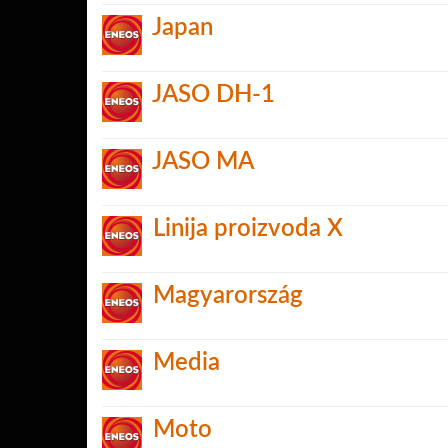
Japan
JASO DH-1
JASO MA
Linija proizvoda X
Magyarország
Media
Moto