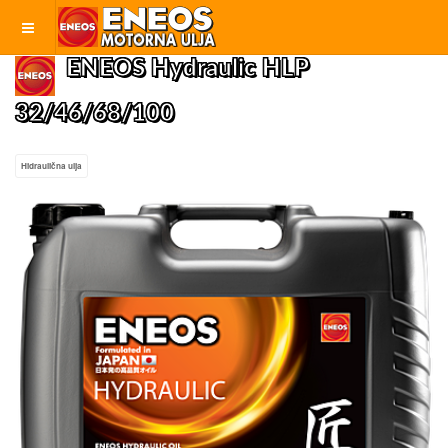
ENEOS Hydraulic HLP
32/46/68/100
Hidraulična ulja