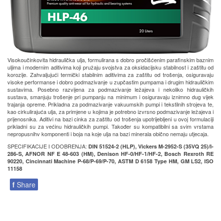
Visokoučinkovita hidraulička ulja, formulirana s dobro pročišćenim parafinskim baznim
uljima i modernim aditivima koji pružaju svojstva za oksidacijsku stabilnost i zaštitu od
korozije. Zahvaljujući termički stabilnim aditivima za zaštitu od trošenja, osiguravaju
visoke performanse i dobro podmazivanje u zupčastim pumpama i drugim hidrauličkim
sustavima. Posebno razvijena za podmazivanje ležajeva i nekoliko hidrauličkih
sustava, smanjuju trošenje pri pumpanju na minimum i osiguravaju iznimno dug vijek
trajanja opreme. Prikladna za podmazivanje vakuumskih pumpi i tekstilnih strojeva te,
kao cirkulirajuća ulja, za primjene u kojima je potrebno izvrsno podmazivanje ležajeva i
prijenosnika. Aditivi na bazi cinka za zaštitu od trošenja upotrijebljeni u ovoj formulaciji
prikladni su za većinu hidrauličkih pumpi. Također su kompatibilni sa svim vrstama
nepropusnihv komponenti i boja na koje ulja na bazi minerala obično nemaju utjecaja.
SPECIFIKACIJE I ODOBRENJA:
DIN 51524-2 (HLP), Vickers M-2952-S (35VQ 25)/I-
286-S, AFNOR NF E 48-603 (HM), Denison HF-0/HF-1/HF-2, Bosch Rexroth RE
90220, Cincinnati Machine P-68/P-69/P-70, ASTM D 6158 Type HM, GM LS2, ISO
11158
f
Share