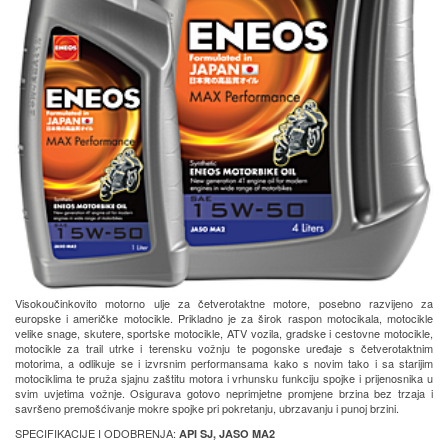
Visokoučinkovito motorno ulje za četverotaktne motore, posebno razvijeno za
europske i američke motocikle. Prikladno je za širok raspon motocikala, motocikle
velike snage, skutere, sportske motocikle, ATV vozila, gradske i cestovne motocikle,
motocikle za trail utrke i terensku vožnju te pogonske uređaje s četverotaktnim
motorima, a odlikuje se i izvrsnim performansama kako s novim tako i sa starijim
motociklima te pruža sjajnu zaštitu motora i vrhunsku funkciju spojke i prijenosnika u
svim uvjetima vožnje. Osigurava gotovo neprimjetne promjene brzina bez trzaja i
savršeno premošćivanje mokre spojke pri pokretanju, ubrzavanju i punoj brzini.
SPECIFIKACIJE I ODOBRENJA:
API SJ, JASO MA2