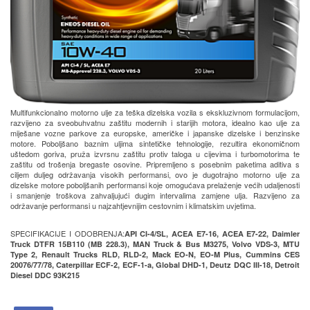
Multifunkcionalno motorno ulje za teška dizelska vozila s ekskluzivnom formulacijom,
razvijeno za sveobuhvatnu zaštitu modernih i starijih motora, idealno kao ulje za
miješane vozne parkove za europske, američke i japanske dizelske i benzinske
motore. Poboljšano baznim uljima sintetičke tehnologije, rezultira ekonomičnom
uštedom goriva, pruža izvrsnu zaštitu protiv taloga u cijevima i turbomotorima te
zaštitu od trošenja bregaste osovine. Pripremljeno s posebnim paketima aditiva s
ciljem duljeg održavanja visokih performansi, ovo je dugotrajno motorno ulje za
dizelske motore poboljšanih performansi koje omogućava prelaženje većih udaljenosti
i smanjenje troškova zahvaljujući dugim intervalima zamjene ulja. Razvijeno za
održavanje performansi u najzahtjevnijim cestovnim i klimatskim uvjetima.
SPECIFIKACIJE I ODOBRENJA:
API CI-4/SL, ACEA E7-16, ACEA E7-22, Daimler
Truck DTFR 15B110 (MB 228.3), MAN Truck & Bus M3275, Volvo VDS-3, MTU
Type 2, Renault Trucks RLD, RLD-2, Mack EO-N, EO-M Plus, Cummins CES
20076/77/78, Caterpillar ECF-2, ECF-1-a, Global DHD-1, Deutz DQC III-18, Detroit
Diesel DDC 93K215