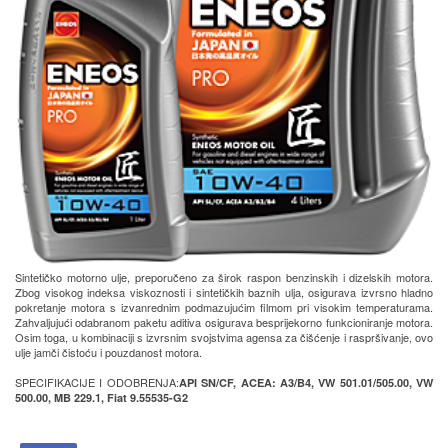
Sintetičko motorno ulje, preporučeno za širok raspon benzinskih i dizelskih motora.
Zbog visokog indeksa viskoznosti i sintetičkih baznih ulja, osigurava izvrsno hladno
pokretanje motora s izvanrednim podmazujućim filmom pri visokim temperaturama.
Zahvaljujući odabranom paketu aditiva osigurava besprijekorno funkcioniranje motora.
Osim toga, u kombinaciji s izvrsnim svojstvima agensa za čišćenje i raspršivanje, ovo
ulje jamči čistoću i pouzdanost motora.
SPECIFIKACIJE I ODOBRENJA:
API SN/CF, ACEA: A3/B4, VW 501.01/505.00, VW
500.00, MB 229.1, Fiat 9.55535-G2