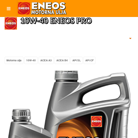
10W-40 ENEOS PRO
Motorna ulja
10W-40
ACEA A3
ACEA B4
API SL
API CF