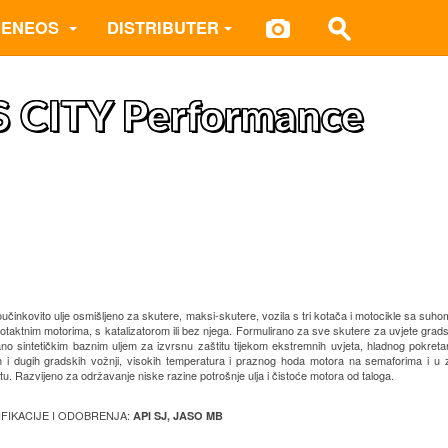
 ENEOS
DISTRIBUTER
 CITY Performance
učinkovito ulje osmišljeno za skutere, maksi-skutere, vozila s tri kotača i motocikle sa suh
otaktnim motorima, s katalizatorom ili bez njega. Formulirano za sve skutere za uvjete grads
no sintetičkim baznim uljem za izvrsnu zaštitu tijekom ekstremnih uvjeta, hladnog pokreta
h i dugih gradskih vožnji, visokih temperatura i praznog hoda motora na semaforima i u 
u. Razvijeno za održavanje niske razine potrošnje ulja i čistoće motora od taloga.
IFIKACIJE I ODOBRENJA:
API SJ, JASO MB