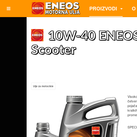
PROIZVODI
O
10W-40 ENEOS
Scooter
Ulje za motocikle
Visoko
četver
pojača
kratki
promet
SPEC