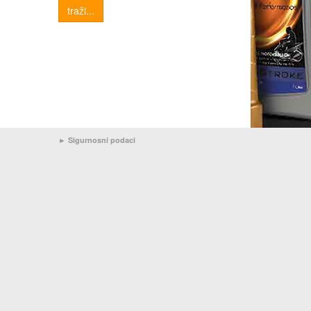
traži...
►
Sigurnosni podaci