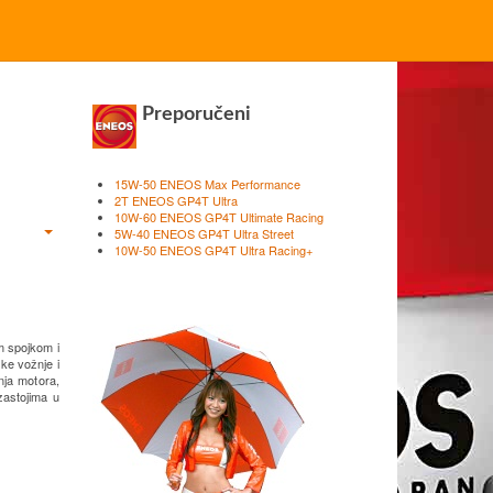
Preporučeni
15W-50 ENEOS Max Performance
2T ENEOS GP4T Ultra
10W-60 ENEOS GP4T Ultimate Racing
5W-40 ENEOS GP4T Ultra Street
10W-50 ENEOS GP4T Ultra Racing+
om spojkom i
ke vožnje i
nja motora,
zastojima u