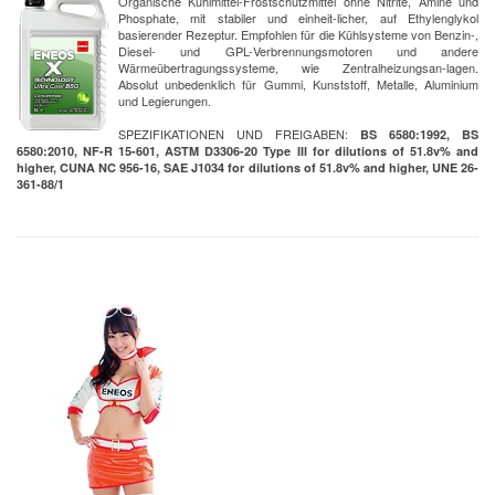
Organische Kühlmittel-Frostschutzmittel ohne Nitrite, Amine und
Phosphate, mit stabiler und einheit-licher, auf Ethylenglykol
basierender Rezeptur. Empfohlen für die Kühlsysteme von Benzin-,
Diesel- und GPL-Verbrennungsmotoren und andere
Wärmeübertragungssysteme, wie Zentralheizungsan-lagen.
Absolut unbedenklich für Gummi, Kunststoff, Metalle, Aluminium
und Legierungen.
SPEZIFIKATIONEN UND FREIGABEN:
BS 6580:1992, BS
6580:2010, NF-R 15-601, ASTM D3306-20 Type III for dilutions of 51.8v% and
higher, CUNA NC 956-16, SAE J1034 for dilutions of 51.8v% and higher, UNE 26-
361-88/1