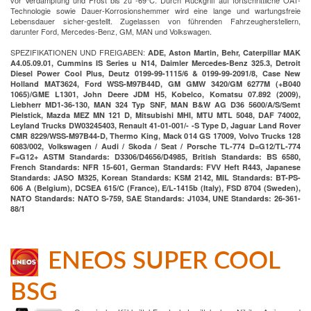
vor Verdampfung und Frost bis zu -69°C. Durch Rückgriff auf fortschrittliche OAT-
Technologie sowie Dauer-Korrosionshemmer wird eine lange und wartungsfreie
Lebensdauer sicher-gestellt. Zugelassen von führenden Fahrzeugherstellern,
darunter Ford, Mercedes-Benz, GM, MAN und Volkswagen.
SPEZIFIKATIONEN UND FREIGABEN:
ADE, Aston Martin, Behr, Caterpillar MAK
A4.05.09.01, Cummins IS Series u N14, Daimler Mercedes-Benz 325.3, Detroit
Diesel Power Cool Plus, Deutz 0199-99-1115/6 & 0199-99-2091/8, Case New
Holland MAT3624, Ford WSS-M97B44D, GM GMW 3420/GM 6277M (+B040
1065)/GME L1301, John Deere JDM H5, Kobelco, Komatsu 07.892 (2009),
Liebherr MD1-36-130, MAN 324 Typ SNF, MAN B&W AG D36 5600/A/S/Semt
Pielstick, Mazda MEZ MN 121 D, Mitsubishi MHI, MTU MTL 5048, DAF 74002,
Leyland Trucks DW03245403, Renault 41-01-001/- -S Type D, Jaguar Land Rover
CMR 8229/WSS-M97B44-D, Thermo King, Mack 014 GS 17009, Volvo Trucks 128
6083/002, Volkswagen / Audi / Skoda / Seat / Porsche TL-774 D=G12/TL-774
F=G12+ ASTM Standards: D3306/D4656/D4985, British Standards: BS 6580,
French Standards: NFR 15-601, German Standards: FVV Heft R443, Japanese
Standards: JASO M325, Korean Standards: KSM 2142, MIL Standards: BT-PS-
606 A (Belgium), DCSEA 615/C (France), E/L-1415b (Italy), FSD 8704 (Sweden),
NATO Standards: NATO S-759, SAE Standards: J1034, UNE Standards: 26-361-
88/1
ENEOS SUPER COOL
BSG