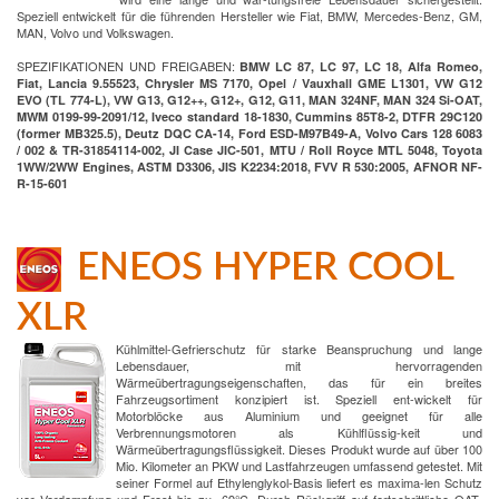
Speziell entwickelt für die führenden Hersteller wie Fiat, BMW, Mercedes-Benz, GM,
MAN, Volvo und Volkswagen.
SPEZIFIKATIONEN UND FREIGABEN:
BMW LC 87, LC 97, LC 18, Alfa Romeo,
Fiat, Lancia 9.55523, Chrysler MS 7170, Opel / Vauxhall GME L1301, VW G12
EVO (TL 774-L), VW G13, G12++, G12+, G12, G11, MAN 324NF, MAN 324 Si-OAT,
MWM 0199-99-2091/12, Iveco standard 18-1830, Cummins 85T8-2, DTFR 29C120
(former MB325.5), Deutz DQC CA-14, Ford ESD-M97B49-A, Volvo Cars 128 6083
/ 002 & TR-31854114-002, JI Case JIC-501, MTU / Roll Royce MTL 5048, Toyota
1WW/2WW Engines, ASTM D3306, JIS K2234:2018, FVV R 530:2005, AFNOR NF-
R-15-601
ENEOS HYPER COOL
XLR
Kühlmittel-Gefrierschutz für starke Beanspruchung und lange
Lebensdauer, mit hervorragenden
Wärmeübertragungseigenschaften, das für ein breites
Fahrzeugsortiment konzipiert ist. Speziell ent-wickelt für
Motorblöcke aus Aluminium und geeignet für alle
Verbrennungsmotoren als Kühlflüssig-keit und
Wärmeübertragungsflüssigkeit. Dieses Produkt wurde auf über 100
Mio. Kilometer an PKW und Lastfahrzeugen umfassend getestet. Mit
seiner Formel auf Ethylenglykol-Basis liefert es maxima-len Schutz