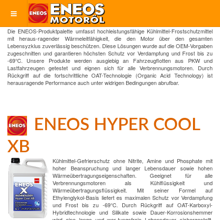
Die ENEOS-Produktpalette umfasst hochleistungsfähige Kühlmittel-Frostschutzmittel
mit heraus-ragender Wärmeleitfähigkeit, die den Motor über den gesamten
Lebensyzklus zuverlässig beschützen. Diese Lösungen wurde auf die OEM-Vorgaben
zugeschnitten und garantieren höchsten Schutz vor Verdampfung und Frost bis zu
-69°C. Unsere Produkte werden ausgiebig an Fahrzeugflotten aus PKW und
Lastfahrzeugen getestet und eignen sich für alle Verbrennungsmotoren. Durch
Rückgriff auf die fortschrittliche OAT-Technologie (Organic Acid Technology) ist
herausragende Performance auch unter widrigen Bedingungen abrufbar.
ENEOS HYPER COOL
XB
Kühlmittel-Gefrierschutz ohne Nitrite, Amine und Phosphate mit
hoher Beanspruchung und langer Lebensdauer sowie hohen
Wärmeübertragungseigenschaften. Geeignet für alle
Verbrennungsmotoren als Kühlflüssigkeit und
Wärmeübertragungsflüssigkeit. Mit seiner Formel auf
Ethylenglykol-Basis liefert es maximalen Schutz vor Verdampfung
und Frost bis zu -69°C. Durch Rückgriff auf OAT-Karboxyl-
Hybridtechnologie und Silikate sowie Dauer-Korrosionshemmer
wird eine lange und war-tungsfreie Lebensdauer sichergestellt.