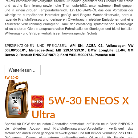
Pakets kombiniert mit vollsynthe-tischen Grundölen garantiert das Produkt eine stabile
und rasche Schmierung sowie hohe Thermosta-bilität unter extremen Bedingungen
und in einem großen Temperaturbereich. Ein Mid-SAPS-Öl, das den Vorgaben der
wichtigsten europäischen Hersteller genügt und längere Wechselintervalle, heraus-
ragende Kraftstoffeinsparung, geringeren Ölverbrauch, niedrige Emissionen und eine
sauberere Verb-rennung ermöglicht. Dank der vollständig synthetischen Technologie
ist es anderen Ölen in anspruchsvollen Fahrsituationen überlegen und bietet bei allen
Witterungs- und Straßenverhältnissen hervorragenden Schutz.
SPEZIFIKATIONEN UND FREIGABEN
:
API SN, ACEA C3, Volkswagen VW
505.00/505.01, Mercedes-Benz MB 229.51/229.31, BMW LongLife LL-04, GM
Dexos 2,
Renault RN0700/RN0710, Ford WSS-M2C917A, Porsche A40
Weiterlesen ...
5W-30
5W-30 ENEOS X
Ultra
Speziell für PKW der neuesten Generation entwickelt, erfüllt die neue Serie ENEOS X
die aktuellen Abgas- und Kraftstoffeinsparungs-Vorschriften, verlängert das
Motorleben durch einen geringen Schwefelgehalt und hilft bei der Verhütung des LSPI-
Phänomens. Dieses ultramoderne, vollsynthetische Öl wurde für Benzin- und