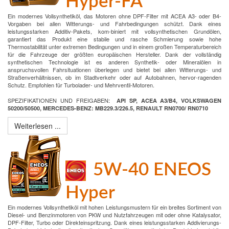
Hyper-FA
Ein modernes Vollsynthetiköl, das Motoren ohne DPF-Filter mit ACEA A3- oder B4-
Vorgaben bei allen Witterungs- und Fahrbedingungen schützt. Dank eines
leistungsstarken Additiv-Pakets, kom-biniert mit vollsynthetischen Grundölen,
garantiert das Produkt eine stabile und rasche Schmierung sowie hohe
Thermostabilität unter extremen Bedingungen und in einem großen Temperaturbereich
für die Fahrzeuge der größten europäischen Hersteller. Dank der vollständig
synthetischen Technologie ist es anderen Synthetik- oder Mineralölen in
anspruchsvollen Fahrsituationen überlegen und bietet bei allen Witterungs- und
Straßenverhältnissen, ob im Stadtverkehr oder auf Autobahnen, hervor-ragenden
Schutz. Empfohlen für Turbolader- und Mehrventil-Motoren.
SPEZIFIKATIONEN UND FREIGABEN
:
API SP, ACEA A3/B4, VOLKSWAGEN
50200/50500, MERCEDES-BENZ: MB229.3/226.5, RENAULT RN0700/ RN0710
Weiterlesen ...
5W-40 ENEOS
Hyper
Ein modernes Vollsynthetiköl mit hohen Leistungsmustern für ein breites Sortiment von
Diesel- und Benzinmotoren von PKW und Nutzfahrzeugen mit oder ohne Katalysator,
DPF-Filter, Turbo oder Direkteinspritzung. Dank eines leistungsstarken Addivierungs-