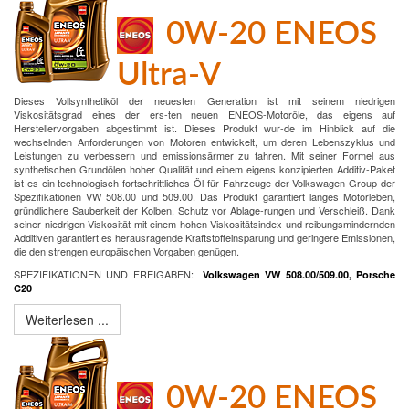
0W-20 ENEOS
Ultra-V
Dieses Vollsynthetiköl der neuesten Generation ist mit seinem niedrigen
Viskositätsgrad eines der ers-ten neuen ENEOS-Motoröle, das eigens auf
Herstellervorgaben abgestimmt ist. Dieses Produkt wur-de im Hinblick auf die
wechselnden Anforderungen von Motoren entwickelt, um deren Lebenszyklus und
Leistungen zu verbessern und emissionsärmer zu fahren. Mit seiner Formel aus
synthetischen Grundölen hoher Qualität und einem eigens konzipierten Additiv-Paket
ist es ein technologisch fortschrittliches Öl für Fahrzeuge der Volkswagen Group der
Spezifikationen VW 508.00 und 509.00. Das Produkt garantiert langes Motorleben,
gründlichere Sauberkeit der Kolben, Schutz vor Ablage-rungen und Verschleiß. Dank
seiner niedrigen Viskosität mit einem hohen Viskositätsindex und reibungsmindernden
Additiven garantiert es herausragende Kraftstoffeinsparung und geringere Emissionen,
die den strengen europäischen Vorgaben genügen.
SPEZIFIKATIONEN UND FREIGABEN:
Volkswagen VW 508.00/509.00, Porsche
C20
Weiterlesen ...
0W-20 ENEOS