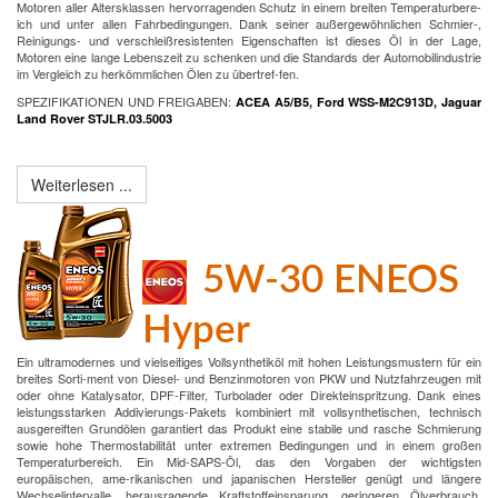
Motoren aller Altersklassen hervorragenden Schutz in einem breiten Temperaturbere-
ich und unter allen Fahrbedingungen. Dank seiner außergewöhnlichen Schmier-,
Reinigungs- und verschleißresistenten Eigenschaften ist dieses Öl in der Lage,
Motoren eine lange Lebenszeit zu schenken und die Standards der Automobilindustrie
im Vergleich zu herkömmlichen Ölen zu übertref-fen.
SPEZIFIKATIONEN UND FREIGABEN:
ACEA A5/B5, Ford WSS-M2C913D, Jaguar
Land Rover STJLR.03.5003
Weiterlesen ...
5W-30 ENEOS
Hyper
Ein ultramodernes und vielseitiges Vollsynthetiköl mit hohen Leistungsmustern für ein
breites Sorti-ment von Diesel- und Benzinmotoren von PKW und Nutzfahrzeugen mit
oder ohne Katalysator, DPF-Filter, Turbolader oder Direkteinspritzung. Dank eines
leistungsstarken Addivierungs-Pakets kombiniert mit vollsynthetischen, technisch
ausgereiften Grundölen garantiert das Produkt eine stabile und rasche Schmierung
sowie hohe Thermostabilität unter extremen Bedingungen und in einem großen
Temperaturbereich. Ein Mid-SAPS-Öl, das den Vorgaben der wichtigsten
europäischen, ame-rikanischen und japanischen Hersteller genügt und längere
Wechselintervalle, herausragende Kraftstoffeinsparung, geringeren Ölverbrauch,