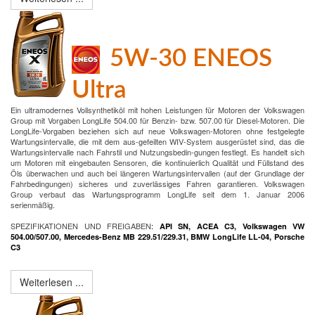
5W-30 ENEOS
Ultra
Ein ultramodernes Vollsynthetiköl mit hohen Leistungen für Motoren der Volkswagen
Group mit Vorgaben LongLife 504.00 für Benzin- bzw. 507.00 für Diesel-Motoren. Die
LongLife-Vorgaben beziehen sich auf neue Volkswagen-Motoren ohne festgelegte
Wartungsintervalle, die mit dem aus-gefeilten WIV-System ausgerüstet sind, das die
Wartungsintervalle nach Fahrstil und Nutzungsbedin-gungen festlegt. Es handelt sich
um Motoren mit eingebauten Sensoren, die kontinuierlich Qualität und Füllstand des
Öls überwachen und auch bei längeren Wartungsintervallen (auf der Grundlage der
Fahrbedingungen) sicheres und zuverlässiges Fahren garantieren. Volkswagen
Group verbaut das Wartungsprogramm LongLife seit dem 1. Januar 2006
serienmäßig.
SPEZIFIKATIONEN UND FREIGABEN
:
API SN, ACEA C3, Volkswagen VW
504.00/507.00, Mercedes-Benz MB 229.51/229.31, BMW LongLife LL-04, Porsche
C3
Weiterlesen ...