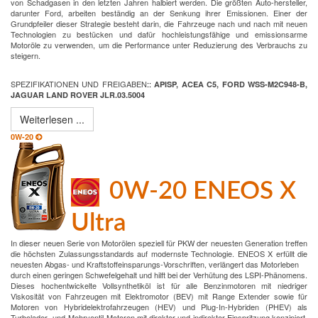
von Schadgasen in den letzten Jahren halbiert werden. Die größten Auto-hersteller,
darunter Ford, arbeiten beständig an der Senkung ihrer Emissionen. Einer der
Grundpfeiler dieser Strategie besteht darin, die Fahrzeuge nach und nach mit neuen
Technologien zu bestücken und dafür hochleistungsfähige und emissionsarme
Motoröle zu verwenden, um die Performance unter Reduzierung des Verbrauchs zu
steigern.
SPEZIFIKATIONEN UND FREIGABEN
:
:
APISP, ACEA C5, FORD WSS-M2C948-B,
JAGUAR LAND ROVER JLR.03.5004
Weiterlesen ...
0W-20
0W-20 ENEOS X
Ultra
In dieser neuen Serie von Motorölen speziell für PKW der neuesten Generation treffen
die höchsten Zulassungsstandards auf modernste Technologie. ENEOS X erfüllt die
neuesten Abgas- und Kraftstoffeinsparungs-Vorschriften, verlängert das Motorleben
durch einen geringen Schwefelgehalt und hilft bei der Verhütung des LSPI-Phänomens.
Dieses hochentwickelte Vollsynthetiköl ist für alle Benzinmotoren mit niedriger
Viskosität von Fahrzeugen mit Elektromotor (BEV) mit Range Extender sowie für
Motoren von Hybridelektrofahrzeugen (HEV) und Plug-In-Hybriden (PHEV) als
Turbolader- und Mehrventil-Motoren mit direkter und indirekter Einspritzung konzipiert,