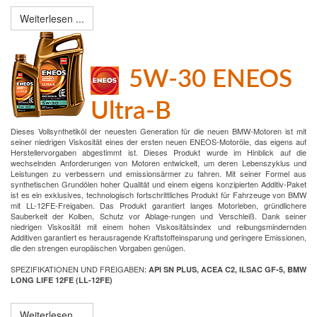
Weiterlesen ...
5W-30 ENEOS
Ultra-B
Dieses Vollsynthetiköl der neuesten Generation für die neuen BMW-Motoren ist mit
seiner niedrigen Viskosität eines der ersten neuen ENEOS-Motoröle, das eigens auf
Herstellervorgaben abgestimmt ist. Dieses Produkt wurde im Hinblick auf die
wechselnden Anforderungen von Motoren entwickelt, um deren Lebenszyklus und
Leistungen zu verbessern und emissionsärmer zu fahren. Mit seiner Formel aus
synthetischen Grundölen hoher Qualität und einem eigens konzipierten Additiv-Paket
ist es ein exklusives, technologisch fortschrittliches Produkt für Fahrzeuge von BMW
mit LL-12FE-Freigaben. Das Produkt garantiert langes Motorleben, gründlichere
Sauberkeit der Kolben, Schutz vor Ablage-rungen und Verschleiß. Dank seiner
niedrigen Viskosität mit einem hohen Viskositätsindex und reibungsmindernden
Additiven garantiert es herausragende Kraftstoffeinsparung und geringere Emissionen,
die den strengen europäischen Vorgaben genügen.
SPEZIFIKATIONEN UND FREIGABEN
:
API SN PLUS, ACEA C2, ILSAC GF-5, BMW
LONG LIFE 12FE (LL-12FE)
Weiterlesen ...