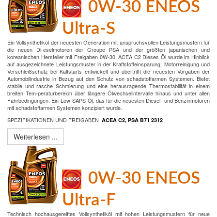
0W-30 ENEOS
Ultra-S
Ein Vollsynthetiköl der neuesten Generation mit anspruchsvollen Leistungsmustern für
die neuen Di-eselmotoren der Groupe PSA und der größten japanischen und
koreanischen Hersteller mit Freigaben 0W-30, ACEA C2 Dieses Öl wurde im Hinblick
auf ausgezeichnete Leistungsmuster in der Kraftstoffeinsparung, Motorreinigung und
Verschleißschutz bei Kaltstarts entwickelt und übertrifft die neuesten Vorgaben der
Automobilindustrie in Bezug auf den Schutz von schadstoffarmen Systemen. Bietet
stabile und rasche Schmierung und eine herausragende Thermostabilität in einem
breiten Tem-peraturbereich über längere Ölwechselintervalle hinaus und unter allen
Fahrbedingungen. Ein Low-SAPS-Öl, das für die neuesten Diesel- und Benzinmotoren
mit schadstoffarmen Systemen konzipiert wurde.
SPEZIFIKATIONEN UND FREIGABEN
ACEA C2, PSA B71 2312
Weiterlesen ...
0W-30 ENEOS
Ultra-F
Technisch hochausgereiftes Vollsynthetiköl mit hohen Leistungsmustern für neue