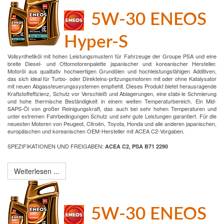
5W-30 ENEOS
Hyper-S
Vollsynthetiköl mit hohen Leistungsmustern für Fahrzeuge der Groupe PSA und eine
breite Diesel- und Ottomotorenpalette japanischer und koreanischer Hersteller.
Motoröl aus qualitativ hochwertigen Grundölen und hochleistungsfähigen Additiven,
das sich ideal für Turbo- oder Direkteins-pritzungsmotoren mit oder ohne Katalysator
mit neuen Abgassteuerungssystemen empfiehlt. Dieses Produkt bietet herausragende
Kraftstoffeffizienz, Schutz vor Verschleiß und Ablagerungen, eine stabi-le Schmierung
und hohe thermische Beständigkeit in einem weiten Temperaturbereich. Ein Mid-
SAPS-Öl von großer Reinigungskraft, das auch bei sehr hohen Temperaturen und
unter extremen Fahrbedingungen Schutz und sehr gute Leistungen garantiert. Für die
neuesten Motoren von Peugeot, Citroën, Toyota, Honda und alle anderen japanischen,
europäischen und koreanischen OEM-Hersteller mit ACEA C2-Vorgaben.
SPEZIFIKATIONEN UND FREIGABEN
:
ACEA C2, PSA B71 2290
Weiterlesen ...
5W-30 ENEOS