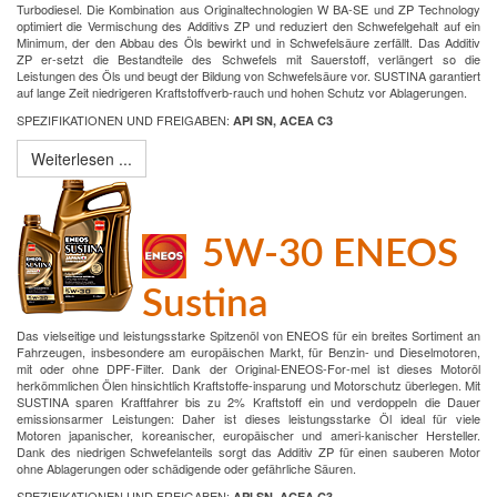
Turbodiesel. Die Kombination aus Originaltechnologien W BA-SE und ZP Technology
optimiert die Vermischung des Additivs ZP und reduziert den Schwefelgehalt auf ein
Minimum, der den Abbau des Öls bewirkt und in Schwefelsäure zerfällt. Das Additiv
ZP er-setzt die Bestandteile des Schwefels mit Sauerstoff, verlängert so die
Leistungen des Öls und beugt der Bildung von Schwefelsäure vor. SUSTINA garantiert
auf lange Zeit niedrigeren Kraftstoffverb-rauch und hohen Schutz vor Ablagerungen.
SPEZIFIKATIONEN UND FREIGABEN:
API SN, ACEA C3
Weiterlesen ...
5W-30 ENEOS
Sustina
Das vielseitige und leistungsstarke Spitzenöl von ENEOS für ein breites Sortiment an
Fahrzeugen, insbesondere am europäischen Markt, für Benzin- und Dieselmotoren,
mit oder ohne DPF-Filter. Dank der Original-ENEOS-For-mel ist dieses Motoröl
herkömmlichen Ölen hinsichtlich Kraftstoffe-insparung und Motorschutz überlegen. Mit
SUSTINA sparen Kraftfahrer bis zu 2% Kraftstoff ein und verdoppeln die Dauer
emissionsarmer Leistungen: Daher ist dieses leistungsstarke Öl ideal für viele
Motoren japanischer, koreanischer, europäischer und ameri-kanischer Hersteller.
Dank des niedrigen Schwefelanteils sorgt das Additiv ZP für einen sauberen Motor
ohne Ablagerungen oder schädigende oder gefährliche Säuren.
SPEZIFIKATIONEN UND FREIGABEN:
API SN, ACEA C3