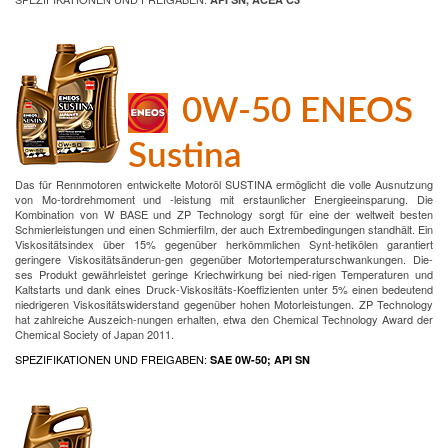
0W-50 ENEOS
Sustina
Das für Rennmotoren entwickelte Motoröl SUSTINA ermöglicht die volle Ausnutzung
von Mo-tordrehmoment und -leistung mit erstaunlicher Energieeinsparung. Die
Kombination von W BASE und ZP Technology sorgt für eine der weltweit besten
Schmierleistungen und einen Schmierfilm, der auch Extrembedingungen standhält. Ein
Viskositätsindex über 15% gegenüber herkömmlichen Synt-hetikölen garantiert
geringere Viskositätsänderun-gen gegenüber Motortemperaturschwankungen. Die-
ses Produkt gewährleistet geringe Kriechwirkung bei nied-rigen Temperaturen und
Kaltstarts und dank eines Druck-Viskositäts-Koeffizienten unter 5% einen bedeutend
niedrigeren Viskositätswiderstand gegenüber hohen Motorleistungen. ZP Technology
hat zahlreiche Auszeich-nungen erhalten, etwa den Chemical Technology Award der
Chemical Society of Japan 2011.
SPEZIFIKATIONEN UND FREIGABEN:
SAE 0W-50; API SN