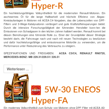
Hyper-R
Ein hochleistungsfähiges Vollsynthetiköl für die modernsten Renault-Motoren. Ein
aschearmes Öl für die lange Haltbarkeit und höchste Effizienz von Abgas-
Kreislaufanlagen in Motoren mit ACEA C4-Vorgaben, das die Lebenszeiten von DPF-
Filtern und 3-Wege-Katalysatoren verlängert und gute Kraftstoffeinsparungen bietet.
Durch die intensive Forschungstätigkeit der führenden Hersteller konn-ten die
Emissionen von Schadgasen in den letzten Jahren halbiert werden. Renault kommt bei
diesen Bemühungen eine führende Rolle zu. Einer der Grundpfeiler dieser Strategie
besteht darin, die Fahrzeuge nach und nach mit neuen Technologien zu bestücken
und dafür hochleistungsfähige und emissionsarme Motoröle zu verwenden, um die
Performance unter Reduzierung des Verbrauchs zu steigern.
SPEZIFIKATIONEN UND FREIGABEN
:
ACEA C3/C4, RENAULT RN0720,
MERCEDES-BENZ: MB 229.31/229.51/ 226.51
Weiterlesen ...
5W-30 ENEOS
Hyper-FA
Ein modernes Vollsynthetiköl zum Schutz von Motoren ohne DPF-Filter mit ACEA A3-