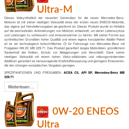
Ultra-M
Dieses Vollsynthetiköl der neuesten Generation für die neuen Mercedes-Benz-
Motoren ist mit seiner niedrigen Viskosität eines der ersten neuen ENEOS-Motoröle,
das eigens auf Herstellervorgaben ab-gestimmt ist. Dieses Produkt wurde im Hinblick
auf die wechselnden Anforderungen von Motoren entwickelt, um deren Lebenszyklus
und Leistungen zu verbessern und emissionsärmer zu fahren. Mit seiner Formel aus
synthetischen Grundölen hoher Qualität und einem eigens konzipierten Additiv-Paket
ist es ein technologisch fortschrittliches Öl für Fahrzeuge von Mercedes-Benz mit
Freigaben 0W-20, MB 229.71. Das Produkt garantiert langes Motorleben, gründlichere
Sauberkeit der Kolben, Schutz vor Ablagerungen und Verschleiß. Dank seiner
niedrigen Viskosität mit einem hohen Visko-sitätsindex und reibungsmindernden
Additiven garantiert es herausragende Kraftstoffeinsparung und geringere Emissionen,
die den strengen europäischen Vorgaben genügen.
SPEZIFIKATIONEN UND FREIGABEN:
ACEA C5, API SP, Mercedes-Benz MB
229.71
Weiterlesen ...
0W-20 ENEOS
Ultra