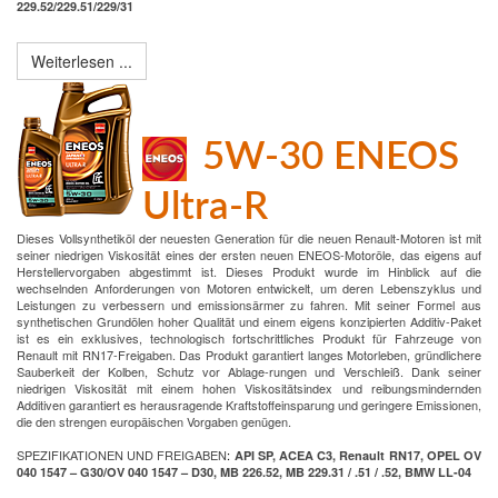
229.52/229.51/229/31
Weiterlesen ...
5W-30 ENEOS
Ultra-R
Dieses Vollsynthetiköl der neuesten Generation für die neuen Renault-Motoren ist mit
seiner niedrigen Viskosität eines der ersten neuen ENEOS-Motoröle, das eigens auf
Herstellervorgaben abgestimmt ist. Dieses Produkt wurde im Hinblick auf die
wechselnden Anforderungen von Motoren entwickelt, um deren Lebenszyklus und
Leistungen zu verbessern und emissionsärmer zu fahren. Mit seiner Formel aus
synthetischen Grundölen hoher Qualität und einem eigens konzipierten Additiv-Paket
ist es ein exklusives, technologisch fortschrittliches Produkt für Fahrzeuge von
Renault mit RN17-Freigaben. Das Produkt garantiert langes Motorleben, gründlichere
Sauberkeit der Kolben, Schutz vor Ablage-rungen und Verschleiß. Dank seiner
niedrigen Viskosität mit einem hohen Viskositätsindex und reibungsmindernden
Additiven garantiert es herausragende Kraftstoffeinsparung und geringere Emissionen,
die den strengen europäischen Vorgaben genügen.
SPEZIFIKATIONEN UND FREIGABEN
:
API SP, ACEA C3, Renault RN17, OPEL OV
040 1547 – G30/OV 040 1547 – D30, MB 226.52, MB 229.31 / .51 / .52, BMW LL-04