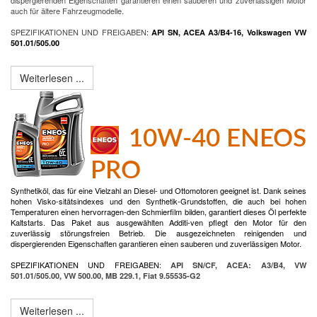
dispergierenden Eigenschaften garantieren einen sauberen und zuverlässigen Motor
auch für ältere Fahrzeugmodelle.
SPEZIFIKATIONEN UND FREIGABEN
:
API SN, ACEA A3/B4-16, Volkswagen VW
501.01/505.00
Weiterlesen ...
10W-40 ENEOS
PRO
Synthetiköl, das für eine Vielzahl an Diesel- und Ottomotoren geeignet ist. Dank seines
hohen Visko-sitätsindexes und den Synthetik-Grundstoffen, die auch bei hohen
Temperaturen einen hervorragen-den Schmierfilm bilden, garantiert dieses Öl perfekte
Kaltstarts. Das Paket aus ausgewählten Additi-ven pflegt den Motor für den
zuverlässig störungsfreien Betrieb. Die ausgezeichneten reinigenden und
dispergierenden Eigenschaften garantieren einen sauberen und zuverlässigen Motor.
SPEZIFIKATIONEN UND FREIGABEN:
API SN/CF, ACEA: A3/B4, VW
501.01/505.00, VW 500.00, MB 229.1, Fiat 9.55535-G2
Weiterlesen ...