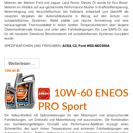
Motoren der Marken Ford und Jaguar Land Rover. Dieses Öl wurde für Eco-Boost-
Motoren im Hinblick auf aus-gezeichnete Performance-Muster in Kraftstoffeinsparung,
Motorreinigung und Verschleißschutz bei Kaltstarts entwickelt und übertrifft die
neuesten Vorgaben der Automobilindustrie in Bezug auf den Schutz von
schadstoffarmen Systemen. Bietet stabile und rasche Schmierung und eine
herausragende Thermostabilität in einem breiten Temperaturbereich über längere
Ölwechselintervalle hinaus und unter allen Fahrbedingungen. Ein Low-SAPS-Öl, das
für die neuesten Dieselund Benzinmotoren mit schadstoffarmen Systemen konzipiert
wurde.
SPEZIFIKATIONEN UND FREIGABEN
:
ACEA C2, Ford WSS-M2C950A
Weiterlesen ...
10W-60
10W-60 ENEOS
PRO Sport
Ein Vollsynthetiköl mit Spitzenleistungen für den Motorsport und anspruchsvolle
Fahrleistungen, um Drehzahl und Motorleistung voll auszunutzen. Die Kombination
von hochleistungsfähigem Grundöl und Performance-Additiven erzeugt einen
Schmierfilm, der auch hohen Temperaturen und extremen Fahrbedingungen wie
Autorennen, Rallye, Drifting, Rallyecross und Fahren mit hohen Geschwindig-keiten