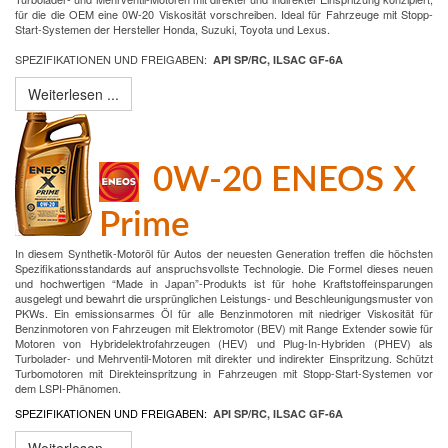
für die die OEM eine 0W-20 Viskosität vorschreiben. Ideal für Fahrzeuge mit Stopp-
Start-Systemen der Hersteller Honda, Suzuki, Toyota und Lexus.
SPEZIFIKATIONEN UND FREIGABEN:
API SP/RC, ILSAC GF-6A
Weiterlesen ...
0W-20 ENEOS X
Prime
In diesem Synthetik-Motoröl für Autos der neuesten Generation treffen die höchsten
Spezifikationsstandards auf anspruchsvollste Technologie. Die Formel dieses neuen
und hochwertigen “Made in Japan”-Produkts ist für hohe Kraftstoffeinsparungen
ausgelegt und bewahrt die ursprünglichen Leistungs- und Beschleunigungsmuster von
PKWs. Ein emissionsarmes Öl für alle Benzinmotoren mit niedriger Viskosität für
Benzinmotoren von Fahrzeugen mit Elektromotor (BEV) mit Range Extender sowie für
Motoren von Hybridelektrofahrzeugen (HEV) und Plug-In-Hybriden (PHEV) als
Turbolader- und Mehrventil-Motoren mit direkter und indirekter Einspritzung. Schützt
Turbomotoren mit Direkteinspritzung in Fahrzeugen mit Stopp-Start-Systemen vor
dem LSPI-Phänomen.
SPEZIFIKATIONEN UND FREIGABEN:
API SP/RC, ILSAC GF-6A