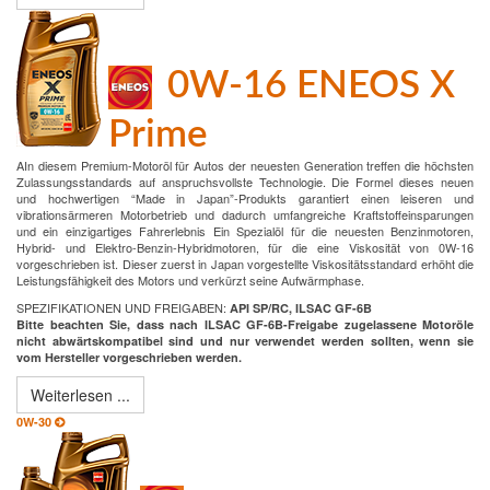
0W-16 ENEOS X
Prime
AIn diesem Premium-Motoröl für Autos der neuesten Generation treffen die höchsten
Zulassungsstandards auf anspruchsvollste Technologie. Die Formel dieses neuen
und hochwertigen “Made in Japan”-Produkts garantiert einen leiseren und
vibrationsärmeren Motorbetrieb und dadurch umfangreiche Kraftstoffeinsparungen
und ein einzigartiges Fahrerlebnis Ein Spezialöl für die neuesten Benzinmotoren,
Hybrid- und Elektro-Benzin-Hybridmotoren, für die eine Viskosität von 0W-16
vorgeschrieben ist. Dieser zuerst in Japan vorgestellte Viskositätsstandard erhöht die
Leistungsfähigkeit des Motors und verkürzt seine Aufwärmphase.
SPEZIFIKATIONEN UND FREIGABEN:
API SP/RC, ILSAC GF-6B
Bitte beachten Sie, dass nach ILSAC GF-6B-Freigabe zugelassene Motoröle
nicht abwärtskompatibel sind und nur verwendet werden sollten, wenn sie
vom Hersteller vorgeschrieben werden.
Weiterlesen ...
0W-30