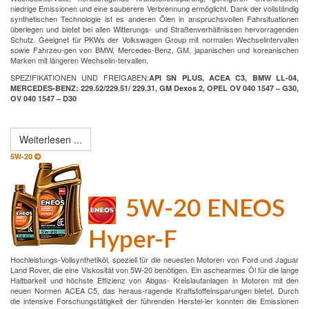
niedrige Emissionen und eine sauberere Verbrennung ermöglicht. Dank der vollständig
synthetischen Technologie ist es anderen Ölen in anspruchsvollen Fahrsituationen
überlegen und bietet bei allen Witterungs- und Straßenverhältnissen hervorragenden
Schutz. Geeignet für PKWs der Volkswagen Group mit normalen Wechselintervallen
sowie Fahrzeu-gen von BMW, Mercedes-Benz, GM, japanischen und koreanischen
Marken mit längeren Wechselin-tervallen.
SPEZIFIKATIONEN UND FREIGABEN:
API SN PLUS, ACEA C3, BMW LL-04,
MERCEDES-BENZ: 229.52/229.51/ 229.31, GM Dexos 2, OPEL OV 040 1547 – G30,
OV 040 1547 – D30
Weiterlesen ...
5W-20
5W-20 ENEOS
Hyper-F
Hochleistungs-Vollsynthetiköl, speziell für die neuesten Motoren von Ford und Jaguar
Land Rover, die eine Viskosität von 5W-20 benötigen. Ein aschearmes Öl für die lange
Haltbarkeit und höchste Effizienz von Abgas- Kreislaufanlagen in Motoren mit den
neuen Normen ACEA C5, das heraus-ragende Kraftstoffeinsparungen bietet. Durch
die intensive Forschungstätigkeit der führenden Herstel-ler konnten die Emissionen