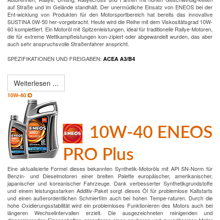
auf Straße und im Gelände standhält. Der unermüdliche Einsatz von ENEOS bei der
Ent-wicklung von Produkten für den Motorsportbereich hat bereits das innovative
SUSTINA 0W-50 her-vorgebracht. Heute wird die Reihe mit dem Viskositätsgrad 10W-
60 komplettiert. Ein Motoröl mit Spitzenleistungen, ideal für traditionelle Rallye-Motoren,
die für extreme Wettkampfleistungen kon-zipiert oder abgewandelt wurden, das aber
auch sehr anspruchsvolle Straßenfahrer anspricht.
SPEZIFIKATIONEN UND FREIGABEN
:
ACEA A3/B4
Weiterlesen ...
10W-40
10W-40 ENEOS
PRO Plus
Eine aktualisierte Formel dieses bekannten Synthetik-Motoröls mit API SN-Norm für
Benzin- und Dieselmotoren einer breiten Palette europäischer, amerikanischer,
japanischer und koreanischer Fahrzeuge. Dank verbesserter Synthetikgrundstoffe
und einem leistungsstarken Additiv-Paket sorgt dieses Öl für problemlose Kaltstarts
und einen außerordentlichen Schmierfilm auch bei hohen Tempe-raturen. Durch die
hohe Oxidierungsstabilität wird ein problemloses Funktionieren des Motors auch bei
längeren Wechselintervallen erzielt. Die ausgezeichneten reinigenden und