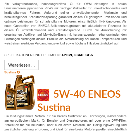
Ein vollsynthetisches, hochausgereiftes Öl für OEM-Leistungen in neuen
Benzinmotoren japanischer PKWs mit niedriger Viskosität für umweltschonendes und
kraftstoffarmes Fahren. Aufgrund seiner umweltschonenden Merkmale und
herausragender Kraftstoffeinsparung garantiert dieses Öl geringere Emissionen und
optimale Leistungen für schadstoffarme Motoren, einschließlich Hybridmotoren. Als
neue Generation von ENEOS-Spitzenerzeugnissen mit aktualisierter Rezeptur ist
dieses Öl umweltschonend und kraftstoffsparend. Durch die Anreicherung mit
organischen Additiven auf Molybdän-Basis mit herausragenden reibungsmindernden
Leistungen verringert dieses Produkt die Motorreibung bei kalten Temperaturen und
weist einen niedrigen Verdampfungsverlust sowie höchste Hitzebeständigkeit auf.
SPEZIFIKATIONEN UND FREIGABEN
:
API SN, ILSAC: GF-5
Weiterlesen ...
Sustina
5W-40 ENEOS
Sustina
Ein leistungsstarkes Motoröl für ein breites Sortiment an Fahrzeugen, insbesondere
am europäischen Markt, für Benzin- und Dieselmotoren, mit oder ohne DPF-Filter.
Entwickelt für die neuesten, aber auch ältere Motoren, die Reinigungswirkung und
zusätzliche Leistung erfordern, und ideal für eine breite Motorenpalette, einschließlich