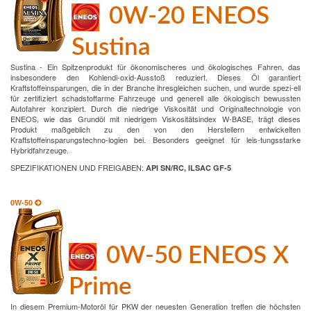
0W-20 ENEOS
Sustina
Sustina - Ein Spitzenprodukt für ökonomischeres und ökologisches Fahren, das
insbesondere den Kohlendi-oxid-Ausstoß reduziert. Dieses Öl garantiert
Kraftstoffeinsparungen, die in der Branche ihresgleichen suchen, und wurde spezi-ell
für zertifiziert schadstoffarme Fahrzeuge und generell alle ökologisch bewussten
Autofahrer konzipiert. Durch die niedrige Viskosität und Originaltechnologie von
ENEOS, wie das Grundöl mit niedrigem Viskositätsindex W-BASE, trägt dieses
Produkt maßgeblich zu den von den Herstellern entwickelten
Kraftstoffeinsparungstechno-logien bei. Besonders geeignet für leis-tungsstarke
Hybridfahrzeuge.
SPEZIFIKATIONEN UND FREIGABEN:
API SN/RC, ILSAC GF-5
0W-50
0W-50 ENEOS X
Prime
In diesem Premium-Motoröl für PKW der neuesten Generation treffen die höchsten