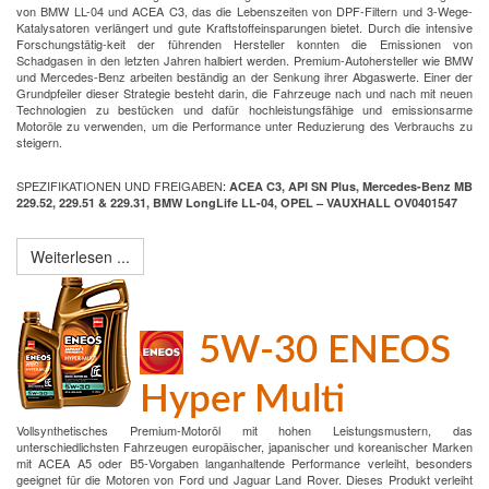
von BMW LL-04 und ACEA C3, das die Lebenszeiten von DPF-Filtern und 3-Wege-
Katalysatoren verlängert und gute Kraftstoffeinsparungen bietet. Durch die intensive
Forschungstätig-keit der führenden Hersteller konnten die Emissionen von
Schadgasen in den letzten Jahren halbiert werden. Premium-Autohersteller wie BMW
und Mercedes-Benz arbeiten beständig an der Senkung ihrer Abgaswerte. Einer der
Grundpfeiler dieser Strategie besteht darin, die Fahrzeuge nach und nach mit neuen
Technologien zu bestücken und dafür hochleistungsfähige und emissionsarme
Motoröle zu verwenden, um die Performance unter Reduzierung des Verbrauchs zu
steigern.
SPEZIFIKATIONEN UND FREIGABEN
:
ACEA C3, API SN Plus, Mercedes-Benz MB
229.52, 229.51 & 229.31, BMW LongLife LL-04, OPEL – VAUXHALL OV0401547
Weiterlesen ...
5W-30 ENEOS
Hyper Multi
Vollsynthetisches Premium-Motoröl mit hohen Leistungsmustern, das
unterschiedlichsten Fahrzeugen europäischer, japanischer und koreanischer Marken
mit ACEA A5 oder B5-Vorgaben langanhaltende Performance verleiht, besonders
geeignet für die Motoren von Ford und Jaguar Land Rover. Dieses Produkt verleiht