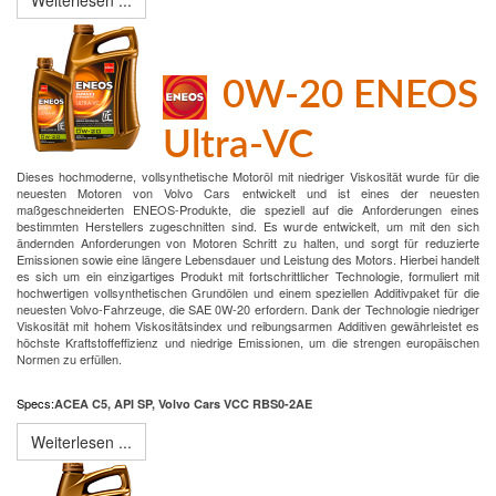
Weiterlesen ...
0W-20 ENEOS
Ultra-VC
Dieses hochmoderne, vollsynthetische Motoröl mit niedriger Viskosität wurde für die
neuesten Motoren von Volvo Cars entwickelt und ist eines der neuesten
maßgeschneiderten ENEOS-Produkte, die speziell auf die Anforderungen eines
bestimmten Herstellers zugeschnitten sind. Es wurde entwickelt, um mit den sich
ändernden Anforderungen von Motoren Schritt zu halten, und sorgt für reduzierte
Emissionen sowie eine längere Lebensdauer und Leistung des Motors. Hierbei handelt
es sich um ein einzigartiges Produkt mit fortschrittlicher Technologie, formuliert mit
hochwertigen vollsynthetischen Grundölen und einem speziellen Additivpaket für die
neuesten Volvo-Fahrzeuge, die SAE 0W-20 erfordern. Dank der Technologie niedriger
Viskosität mit hohem Viskositätsindex und reibungsarmen Additiven gewährleistet es
höchste Kraftstoffeffizienz und niedrige Emissionen, um die strengen europäischen
Normen zu erfüllen.
Specs
:
ACEA C5, API SP, Volvo Cars VCC RBS0-2AE
Weiterlesen ...