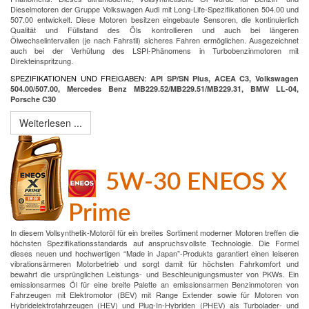
Dieselmotoren der Gruppe Volkswagen Audi mit Long-Life-Spezifikationen 504.00 und
507.00 entwickelt. Diese Motoren besitzen eingebaute Sensoren, die kontinuierlich
Qualität und Füllstand des Öls kontrollieren und auch bei längeren
Ölwechselintervallen (je nach Fahrstil) sicheres Fahren ermöglichen. Ausgezeichnet
auch bei der Verhütung des LSPI-Phänomens in Turbobenzinmotoren mit
Direkteinspritzung.
SPEZIFIKATIONEN UND FREIGABEN:
API SP/SN Plus, ACEA C3, Volkswagen
504.00/507.00, Mercedes Benz MB229.52/MB229.51/MB229.31, BMW LL-04,
Porsche C30
Weiterlesen ...
5W-30 ENEOS X
Prime
In diesem Vollsynthetik-Motoröl für ein breites Sortiment moderner Motoren treffen die
höchsten Spezifikationsstandards auf anspruchsvollste Technologie. Die Formel
dieses neuen und hochwertigen “Made in Japan”-Produkts garantiert einen leiseren
vibrationsärmeren Motorbetrieb und sorgt damit für höchsten Fahrkomfort und
bewahrt die ursprünglichen Leistungs- und Beschleunigungsmuster von PKWs. Ein
emissionsarmes Öl für eine breite Palette an emissionsarmen Benzinmotoren von
Fahrzeugen mit Elektromotor (BEV) mit Range Extender sowie für Motoren von
Hybridelektrofahrzeugen (HEV) und Plug-In-Hybriden (PHEV) als Turbolader- und