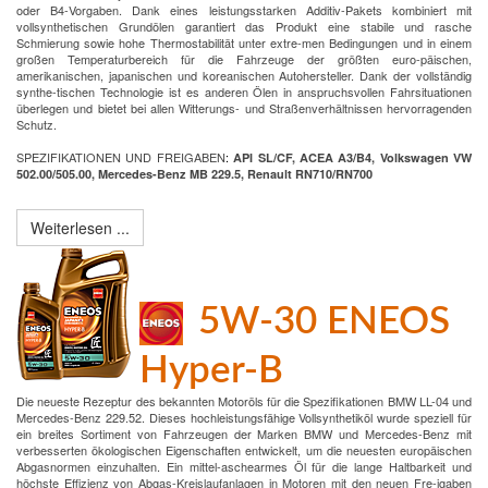
oder B4-Vorgaben. Dank eines leistungsstarken Additiv-Pakets kombiniert mit
vollsynthetischen Grundölen garantiert das Produkt eine stabile und rasche
Schmierung sowie hohe Thermostabilität unter extre-men Bedingungen und in einem
großen Temperaturbereich für die Fahrzeuge der größten euro-päischen,
amerikanischen, japanischen und koreanischen Autohersteller. Dank der vollständig
synthe-tischen Technologie ist es anderen Ölen in anspruchsvollen Fahrsituationen
überlegen und bietet bei allen Witterungs- und Straßenverhältnissen hervorragenden
Schutz.
SPEZIFIKATIONEN UND FREIGABEN
:
API SL/CF, ACEA A3/B4, Volkswagen VW
502.00/505.00, Mercedes-Benz MB 229.5, Renault RN710/RN700
Weiterlesen ...
5W-30 ENEOS
Hyper-B
Die neueste Rezeptur des bekannten Motoröls für die Spezifikationen BMW LL-04 und
Mercedes-Benz 229.52. Dieses hochleistungsfähige Vollsynthetiköl wurde speziell für
ein breites Sortiment von Fahrzeugen der Marken BMW und Mercedes-Benz mit
verbesserten ökologischen Eigenschaften entwickelt, um die neuesten europäischen
Abgasnormen einzuhalten. Ein mittel-aschearmes Öl für die lange Haltbarkeit und
höchste Effizienz von Abgas-Kreislaufanlagen in Motoren mit den neuen Fre-igaben