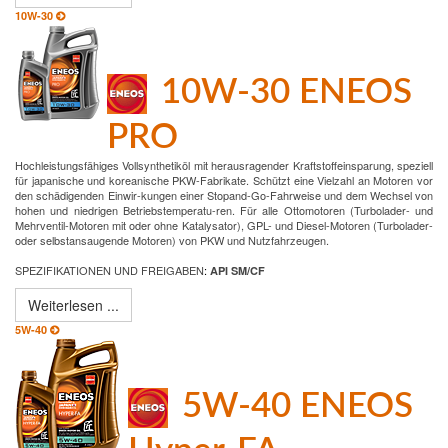
10W-30
10W-30 ENEOS
PRO
Hochleistungsfähiges Vollsynthetiköl mit herausragender Kraftstoffeinsparung, speziell
für japanische und koreanische PKW-Fabrikate. Schützt eine Vielzahl an Motoren vor
den schädigenden Einwir-kungen einer Stopand-Go-Fahrweise und dem Wechsel von
hohen und niedrigen Betriebstemperatu-ren. Für alle Ottomotoren (Turbolader- und
Mehrventil-Motoren mit oder ohne Katalysator), GPL- und Diesel-Motoren (Turbolader-
oder selbstansaugende Motoren) von PKW und Nutzfahrzeugen.
SPEZIFIKATIONEN UND FREIGABEN
:
API SM/CF
Weiterlesen ...
5W-40
5W-40 ENEOS