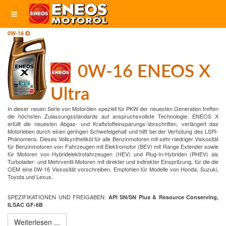
0W-16
0W-16 ENEOS X
Ultra
In dieser neuen Serie von Motorölen speziell für PKW der neuesten Generation treffen
die höchsten Zulassungsstandards auf anspruchsvollste Technologie. ENEOS X
erfüllt die neuesten Abgas- und Kraftstoffeinsparungs-Vorschriften, verlängert das
Motorleben durch einen geringen Schwefelgehalt und hilft bei der Verhütung des LSPI-
Phänomens. Dieses Vollsynthetiköl für alle Benzinmotoren mit sehr niedriger Viskosität
für Benzinmotoren von Fahrzeugen mit Elektromotor (BEV) mit Range Extender sowie
für Motoren von Hybridelektrofahrzeugen (HEV) und Plug-In-Hybriden (PHEV) als
Turbolader- und Mehrventil-Motoren mit direkter und indirekter Einspritzung, für die die
OEM eine 0W-16 Viskosität vorschreiben. Empfohlen für Modelle von Honda, Suzuki,
Toyota und Lexus.
SPEZIFIKATIONEN UND FREIGABEN:
API SN/SN Plus & Resource Conserving,
ILSAC GF-6B
Weiterlesen ...