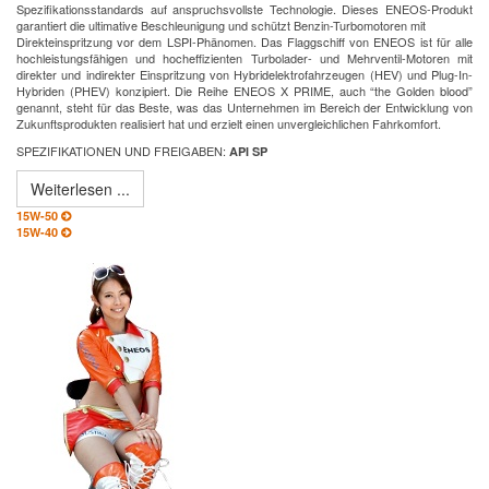
Spezifikationsstandards auf anspruchsvollste Technologie. Dieses ENEOS-Produkt
garantiert die ultimative Beschleunigung und schützt Benzin-Turbomotoren mit
Direkteinspritzung vor dem LSPI-Phänomen. Das Flaggschiff von ENEOS ist für alle
hochleistungsfähigen und hocheffizienten Turbolader- und Mehrventil-Motoren mit
direkter und indirekter Einspritzung von Hybridelektrofahrzeugen (HEV) und Plug-In-
Hybriden (PHEV) konzipiert. Die Reihe ENEOS X PRIME, auch “the Golden blood”
genannt, steht für das Beste, was das Unternehmen im Bereich der Entwicklung von
Zukunftsprodukten realisiert hat und erzielt einen unvergleichlichen Fahrkomfort.
SPEZIFIKATIONEN UND FREIGABEN:
API SP
Weiterlesen ...
15W-50
15W-40