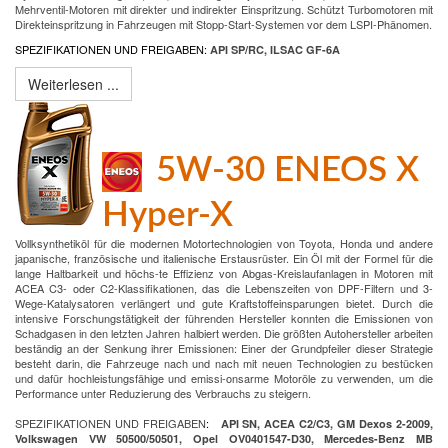
Mehrventil-Motoren mit direkter und indirekter Einspritzung. Schützt Turbomotoren mit
Direkteinspritzung in Fahrzeugen mit Stopp-Start-Systemen vor dem LSPI-Phänomen.
SPEZIFIKATIONEN UND FREIGABEN:
API SP/RC, ILSAC GF-6A
Weiterlesen ...
5W-30 ENEOS X
Hyper-X
Vollksynthetiköl für die modernen Motortechnologien von Toyota, Honda und andere
japanische, französische und italienische Erstausrüster. Ein Öl mit der Formel für die
lange Haltbarkeit und höchs-te Effizienz von Abgas-Kreislaufanlagen in Motoren mit
ACEA C3- oder C2-Klassifikationen, das die Lebenszeiten von DPF-Filtern und 3-
Wege-Katalysatoren verlängert und gute Kraftstoffeinsparungen bietet. Durch die
intensive Forschungstätigkeit der führenden Hersteller konnten die Emissionen von
Schadgasen in den letzten Jahren halbiert werden. Die größten Autohersteller arbeiten
beständig an der Senkung ihrer Emissionen: Einer der Grundpfeiler dieser Strategie
besteht darin, die Fahrzeuge nach und nach mit neuen Technologien zu bestücken
und dafür hochleistungsfähige und emissi-onsarme Motoröle zu verwenden, um die
Performance unter Reduzierung des Verbrauchs zu steigern.
SPEZIFIKATIONEN UND FREIGABEN
:
API SN, ACEA C2/C3, GM Dexos 2-2009,
Volkswagen VW 50500/50501, Opel OV0401547-D30, Mercedes-Benz MB