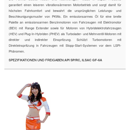
garantiert einen leiseren vibrationsärmeren Motorbetrieb und sorgt damit für
höchsten Fahrkomfort und bewahrt die ursprünglichen Leistungs- und
Beschleunigungsmuster von PKWs. Ein emissionsarmes Öl für eine breite
Palette an emissionsarmen Benzinmotoren von Fahrzeugen mit Elektromotor
(BEV) mit Range Extender sowie für Motoren von Hybridelektrofahrzeugen
(HEV) und Plug-In-Hybriden (PHEV) als Turbolader- und Mehrventil-Motoren mit
direkter und indirekter Einspritzung. Schützt Turbomotoren mit
Direkteinspritzung in Fahrzeugen mit Stopp-Start-Systemen vor dem LSPI-
Phänomen.
SPEZIFIKATIONEN UND FREIGABEN:
API SP/RC, ILSAC GF-6A