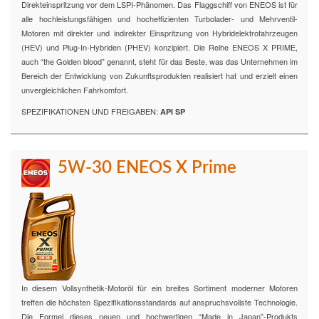
Direkteinspritzung vor dem LSPI-Phänomen. Das Flaggschiff von ENEOS ist für
alle hochleistungsfähigen und hocheffizienten Turbolader- und Mehrventil-
Motoren mit direkter und indirekter Einspritzung von Hybridelektrofahrzeugen
(HEV) und Plug-In-Hybriden (PHEV) konzipiert. Die Reihe ENEOS X PRIME,
auch “the Golden blood” genannt, steht für das Beste, was das Unternehmen im
Bereich der Entwicklung von Zukunftsprodukten realisiert hat und erzielt einen
unvergleichlichen Fahrkomfort.
SPEZIFIKATIONEN UND FREIGABEN:
API SP
5W-30 ENEOS X Prime
In diesem Vollsynthetik-Motoröl für ein breites Sortiment moderner Motoren
treffen die höchsten Spezifikationsstandards auf anspruchsvollste Technologie.
Die Formel dieses neuen und hochwertigen “Made in Japan”-Produkts