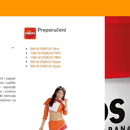
Preporučeni
0W-20 ENEOS Ultra
10W-30 ENEOS PRO
10W-40 ENEOS PRO
5W-40 ENEOS Hyper
5W-30 ENEOS Hyper
rd i Jaguar
a i zaštitu
 najnovijih
e i iznimno
h intervala
ustavima za