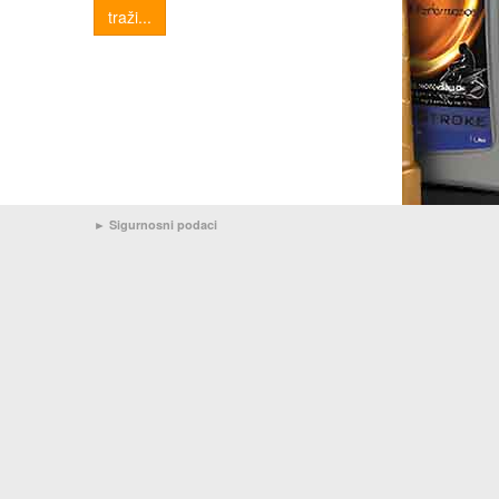
traži...
►
Sigurnosni podaci