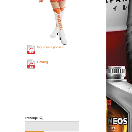
Sigurnosni podaci
Catalog
Traženje :