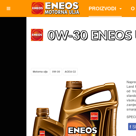
PROIZVODI
O
0W-30 ENEOS U
Motorna ulja
0W-30
ACEA C2
Napred
Land R
od tr
standa
visoku
zamje
smanje
SPEC
f
S