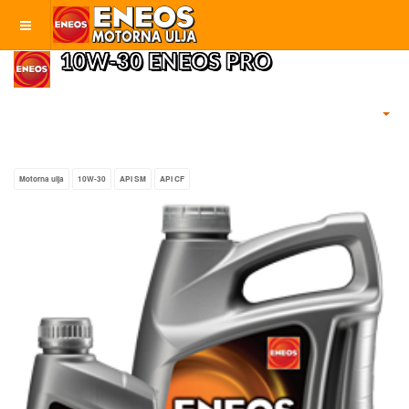
10W-30 ENEOS PRO
Motorna ulja
10W-30
API SM
API CF