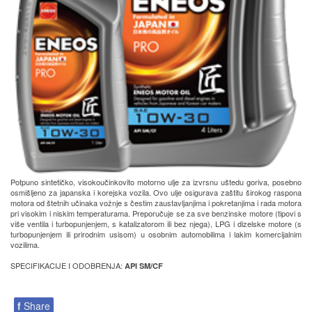
Potpuno sintetičko, visokoučinkovito motorno ulje za izvrsnu uštedu goriva, posebno
osmišljeno za japanska i korejska vozila. Ovo ulje osigurava zaštitu širokog raspona
motora od štetnih učinaka vožnje s čestim zaustavljanjima i pokretanjima i rada motora
pri visokim i niskim temperaturama. Preporučuje se za sve benzinske motore (tipovi s
više ventila i turbopunjenjem, s katalizatorom ili bez njega), LPG i dizelske motore (s
turbopunjenjem ili prirodnim usisom) u osobnim automobilima i lakim komercijalnim
vozilima.
SPECIFIKACIJE I ODOBRENJA:
API SM/CF
f
Share