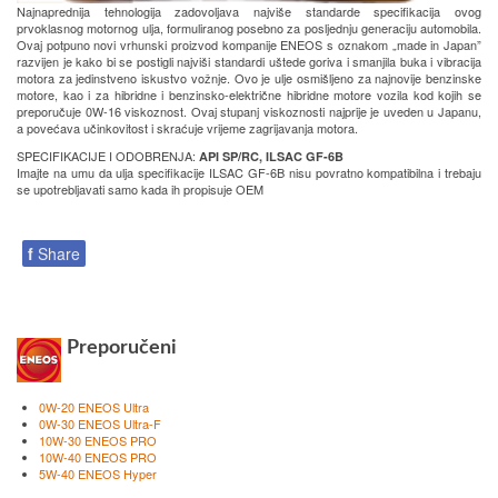
Najnaprednija tehnologija zadovoljava najviše standarde specifikacija ovog
prvoklasnog motornog ulja, formuliranog posebno za posljednju generaciju automobila.
Ovaj potpuno novi vrhunski proizvod kompanije ENEOS s oznakom „made in Japan”
razvijen je kako bi se postigli najviši standardi uštede goriva i smanjila buka i vibracija
motora za jedinstveno iskustvo vožnje. Ovo je ulje osmišljeno za najnovije benzinske
motore, kao i za hibridne i benzinsko-električne hibridne motore vozila kod kojih se
preporučuje 0W-16 viskoznost. Ovaj stupanj viskoznosti najprije je uveden u Japanu,
a povećava učinkovitost i skraćuje vrijeme zagrijavanja motora.
SPECIFIKACIJE I ODOBRENJA:
API SP/RC, ILSAC GF-6B
Imajte na umu da ulja specifikacije ILSAC GF-6B nisu povratno kompatibilna i trebaju
se upotrebljavati samo kada ih propisuje OEM
f
Share
Preporučeni
0W-20 ENEOS Ultra
0W-30 ENEOS Ultra-F
10W-30 ENEOS PRO
10W-40 ENEOS PRO
5W-40 ENEOS Hyper