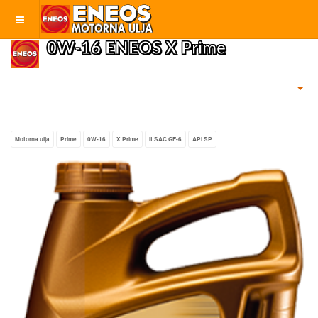
0W-16 ENEOS X Prime
Motorna ulja
Prime
0W-16
X Prime
ILSAC GF-6
API SP