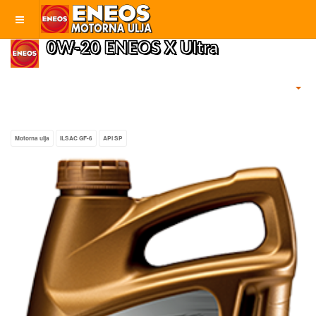
0W-20 ENEOS X Ultra
Motorna ulja
ILSAC GF-6
API SP