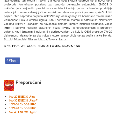
Najmodernija tehnologija i najviši standardi specifikacija susreću se u novoj seriji
proizvoda formuliranoj posebno za najnoviju generaciju automobila. ENEOS X
usklađen je s najnovijim propisima za emisije i štednju goriva, a također produljuje
radni vijek motora zahvaljujući svom niskom udjelu sumpora i pomaže spriječiti LSPI
pojave. Ovo napredno potpuno sintetičko ulje osmišljeno je za benzinske motore niske
viskoznosti i niske emisije ugljika, kao i benzinske motore u baterijskim električnim
vozilima (BEV) s uređajem za povećanje dometa, motore hibridnih električnih vozila
(HEV) i punjivih hibridnih električnih vozila (PHEV) s turbopunjenjem ili prirodnim
usisom, kao i izravnim ili neizravnim ubrizgavanjem, za koje je OEM propisao 0W-20
viskoznost. Idealno je za start-stop motore i preporučuje se za vozila marke Honda,
Suzuki, Mitsubishi, Nissan, Mazda, Toyota i Lexus.
SPECIFIKACIJE I ODOBRENJA:
API SP/RC, ILSAC GF-6
A
f
Share
Preporučeni
0W-20 ENEOS Ultra
0W-30 ENEOS Ultra-F
10W-30 ENEOS PRO
10W-40 ENEOS PRO
5W-40 ENEOS Hyper