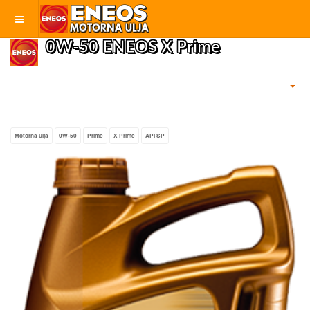
0W-50 ENEOS X Prime
Motorna ulja
0W-50
Prime
X Prime
API SP