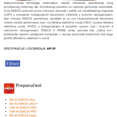
Najsuvremenija tehnologija zadovoljava najviše standarde specifikacija ovog
prvoklasnog motornog ulja, formuliranog posebno za najnoviju generaciju automobila.
Ovaj ENEOS proizvod pruža vrhunsko ubrzanje i zaštitu od neuobičajenog izgaranja
(LSPI) u smanjenim turbopunjenim benzinskim motorima s izravnim ubrizgavanjem.
Kao vrhunac ENEOS asortimana, osmišljen je za sve visokoučinkovite benzinske
motore visokih performansi, kao i za hibridna električna vozila (HEV) i punjiva hibridna
električna vozila (PHEV) s turbopunjenjem ili prirodnim usisom, kao i izravnim ili
neizravnim ubrizgavanjem. ENEOS X PRIME serija, poznata kao „zlatna krv”,
predstavlja najveće postignuće kompanije u razvoju proizvoda budućnosti koji mogu
jamčiti ultimativnu udobnost u vožnji.
SPECIFIKACIJE I ODOBRENJA:
API S
P
f
Share
Preporučeni
0W-20 ENEOS Ultra
0W-30 ENEOS Ultra-F
10W-30 ENEOS PRO
10W-40 ENEOS PRO
5W-40 ENEOS Hyper