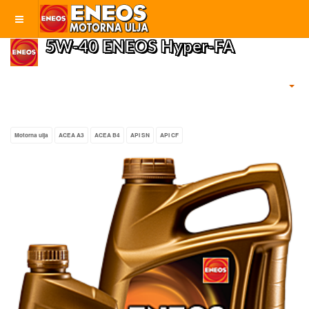
5W-40 ENEOS Hyper-FA
Motorna ulja
ACEA A3
ACEA B4
API SN
API CF