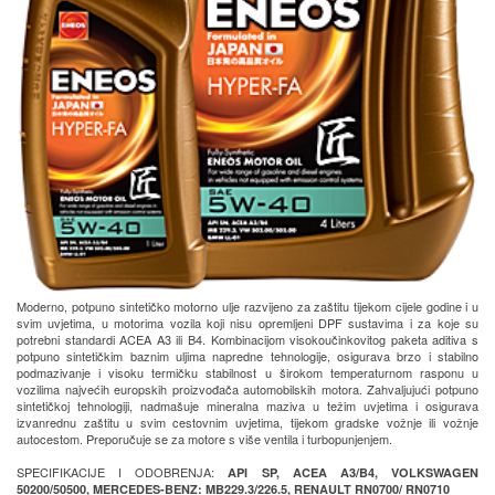
Moderno, potpuno sintetičko motorno ulje razvijeno za zaštitu tijekom cijele godine i u
svim uvjetima, u motorima vozila koji nisu opremljeni DPF sustavima i za koje su
potrebni standardi ACEA A3 ili B4. Kombinacijom visokoučinkovitog paketa aditiva s
potpuno sintetičkim baznim uljima napredne tehnologije, osigurava brzo i stabilno
podmazivanje i visoku termičku stabilnost u širokom temperaturnom rasponu u
vozilima najvećih europskih proizvođača automobilskih motora. Zahvaljujući potpuno
sintetičkoj tehnologiji, nadmašuje mineralna maziva u težim uvjetima i osigurava
izvanrednu zaštitu u svim cestovnim uvjetima, tijekom gradske vožnje ili vožnje
autocestom. Preporučuje se za motore s više ventila i turbopunjenjem.
SPECIFIKACIJE I ODOBRENJA:
API SP, ACEA A3/B4, VOLKSWAGEN
50200/50500, MERCEDES-BENZ: MB229.3/226.5, RENAULT RN0700/ RN0710