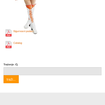
Sigurnosni podaci
Catalog
Traženje :
traži...