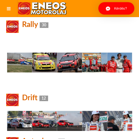
Kérdés?
Rally
30
Drift
12