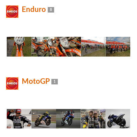
Enduro
8
MotoGP
1