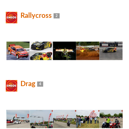
Rallycross
2
Drag
4