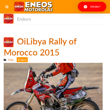
Kérdés?
Enduro
OiLibya Rally of
Morocco 2015
Foto
Enduro