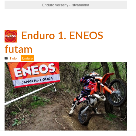
Enduro verseny - Istvánakna
Enduro 1. ENEOS
futam
Foto
Enduro