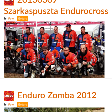
20130309
Szarkaspuszta Endurocross
Foto
Enduro
Enduro Zomba 2012
Foto
Enduro