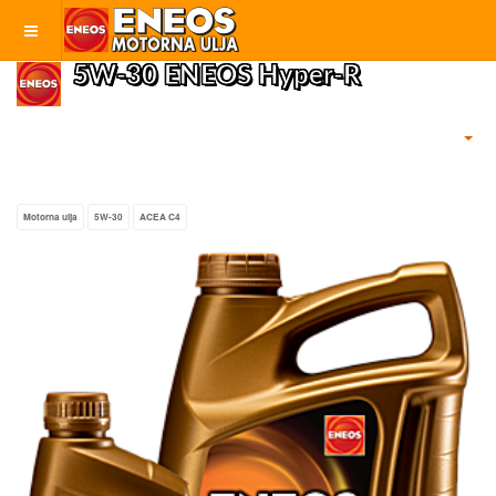
5W-30 ENEOS Hyper-R
Motorna ulja
5W-30
ACEA C4