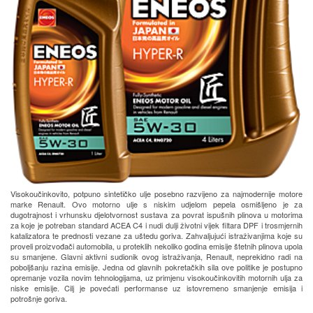
Visokoučinkovito, potpuno sintetičko ulje posebno razvijeno za najmodernije motore
marke Renault. Ovo motorno ulje s niskim udjelom pepela osmišljeno je za
dugotrajnost i vrhunsku djelotvornost sustava za povrat ispušnih plinova u motorima
za koje je potreban standard ACEA C4 i nudi dulji životni vijek filtara DPF i trosmjernih
katalizatora te prednosti vezane za uštedu goriva. Zahvaljujući istraživanjima koje su
proveli proizvođači automobila, u proteklih nekoliko godina emisije štetnih plinova upola
su smanjene. Glavni aktivni sudionik ovog istraživanja, Renault, neprekidno radi na
poboljšanju razina emisije. Jedna od glavnih pokretačkih sila ove politike je postupno
opremanje vozila novim tehnologijama, uz primjenu visokoučinkovitih motornih ulja za
niske emisije. Cilj je povećati performanse uz istovremeno smanjenje emisija i
potrošnje goriva.