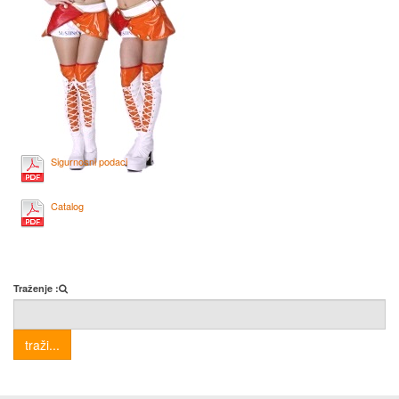
Sigurnosni podaci
Catalog
Traženje :
traži...