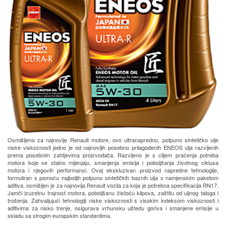
Osmišljeno za najnovije Renault motore, ovo ultranapredno, potpuno sintetičko ulje
niske viskoznosti jedno je od najnovijih posebno prilagođenih ENEOS ulja razvijenih
prema posebnim zahtjevima proizvođača. Razvijeno je s ciljem praćenja potreba
motora koje se stalno mijenjaju, smanjenja emisija i poboljšanja životnog ciklusa
motora i njegovih performansi. Ovaj ekskluzivan proizvod napredne tehnologije,
formuliran s pomoću najboljih potpuno sintetičkih baznih ulja s namjenskim paketom
aditiva, osmišljen je za najnovija Renault vozila za koja je potrebna specifikacija RN17.
Jamči izuzetnu trajnost motora, poboljšanu čistoću klipova, zaštitu od uljnog taloga i
trošenja. Zahvaljujući tehnologiji niske viskoznosti s visokim indeksom viskoznosti i
aditivima za nisko trenje, osigurava vrhunsku uštedu goriva i smanjene emisije u
skladu sa strogim europskim standardima.