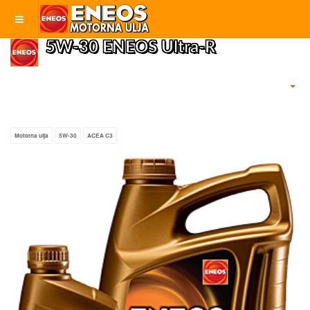
5W-30 ENEOS Ultra-R
Motorna ulja
5W-30
ACEA C3