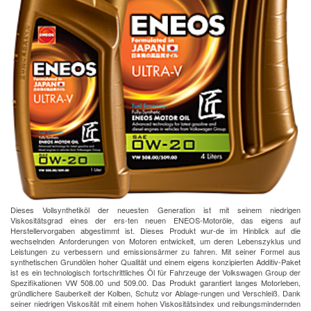
Dieses Vollsynthetiköl der neuesten Generation ist mit seinem niedrigen
Viskositätsgrad eines der ers-ten neuen ENEOS-Motoröle, das eigens auf
Herstellervorgaben abgestimmt ist. Dieses Produkt wur-de im Hinblick auf die
wechselnden Anforderungen von Motoren entwickelt, um deren Lebenszyklus und
Leistungen zu verbessern und emissionsärmer zu fahren. Mit seiner Formel aus
synthetischen Grundölen hoher Qualität und einem eigens konzipierten Additiv-Paket
ist es ein technologisch fortschrittliches Öl für Fahrzeuge der Volkswagen Group der
Spezifikationen VW 508.00 und 509.00. Das Produkt garantiert langes Motorleben,
gründlichere Sauberkeit der Kolben, Schutz vor Ablage-rungen und Verschleiß. Dank
seiner niedrigen Viskosität mit einem hohen Viskositätsindex und reibungsmindernden