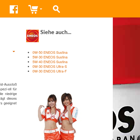
Siehe auch...
0W-50 ENEOS Sustina
5W-30 ENEOS Sustina
5W-40 ENEOS Sustina
0W-30 ENEOS Ultra-S
0W-30 ENEOS Ultra-F
xid-Ausstoß
ezi-ell für
ie niedrige
rägt dieses
rs geeignet