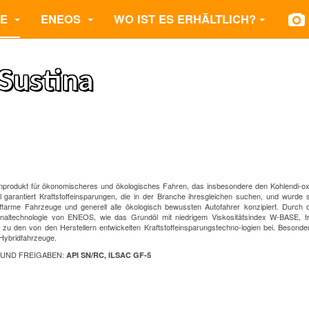
TE
ENEOS
WO IST ES ERHÄLTLICH?
Sustina
zenprodukt für ökonomischeres und ökologisches Fahren, das insbesondere den Kohlendi-o
l garantiert Kraftstoffeinsparungen, die in der Branche ihresgleichen suchen, und wurde sp
toffarme Fahrzeuge und generell alle ökologisch bewussten Autofahrer konzipiert. Durch d
ginaltechnologie von ENEOS, wie das Grundöl mit niedrigem Viskositätsindex W-BASE, t
zu den von den Herstellern entwickelten Kraftstoffeinsparungstechno-logien bei. Besonde
 Hybridfahrzeuge.
 UND FREIGABEN:
API SN/RC, ILSAC GF-5