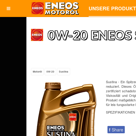
UNSERE PRODUK
0W-20 ENEOS 
Motoröl
0W-20
Sustina
Sustina - Ein Spit
reduziert. Dieses Ö
zertifiziert schads
Viskosität und Ori
Produkt maßgeblich 
für leis-tungsstarke
SPEZIFIKATIONEN
f
Share