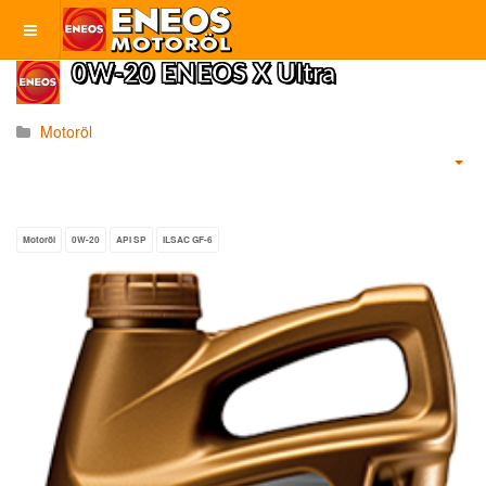
0W-20 ENEOS X Ultra
Motoröl
Motoröl
0W-20
API SP
ILSAC GF-6