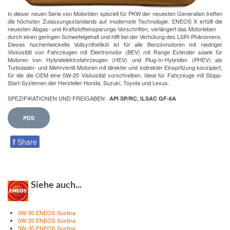
In dieser neuen Serie von Motorölen speziell für PKW der neuesten Generation treffen
die höchsten Zulassungsstandards auf modernste Technologie. ENEOS X erfüllt die
neuesten Abgas- und Kraftstoffeinsparungs-Vorschriften, verlängert das Motorleben
durch einen geringen Schwefelgehalt und hilft bei der Verhütung des LSPI-Phänomens.
Dieses hochentwickelte Vollsynthetiköl ist für alle Benzinmotoren mit niedriger
Viskosität von Fahrzeugen mit Elektromotor (BEV) mit Range Extender sowie für
Motoren von Hybridelektrofahrzeugen (HEV) und Plug-In-Hybriden (PHEV) als
Turbolader- und Mehrventil-Motoren mit direkter und indirekter Einspritzung konzipiert,
für die die OEM eine 0W-20 Viskosität vorschreiben. Ideal für Fahrzeuge mit Stopp-
Start-Systemen der Hersteller Honda, Suzuki, Toyota und Lexus.
SPEZIFIKATIONEN UND FREIGABEN:
API SP/RC, ILSAC GF-6A
PDS
f
Share
Siehe auch...
0W-50 ENEOS Sustina
0W-20 ENEOS Sustina
5W-30 ENEOS Sustina