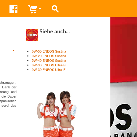
Siehe auch...
0W-50 ENEOS Sustina
0W-20 ENEOS Sustina
5W-40 ENEOS Sustina
0W-30 ENEOS Ultra-S
0W-30 ENEOS Ultra-F
ahrzeugen,
r. Dank der
parung und
n die Dauer
panischer,
s sorgt das
.