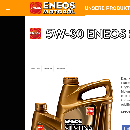
UNSERE PRODUK
5W-30 ENEOS 
Motoröl
5W-30
Sustina
Das v
insbe
Origi
Motor
emiss
korea
Additi
SPEZ
f
S