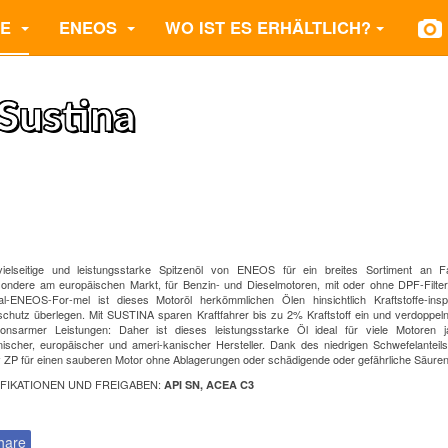
TE
ENEOS
WO IST ES ERHÄLTLICH?
Sustina
ielseitige und leistungsstarke Spitzenöl von ENEOS für ein breites Sortiment an F
sondere am europäischen Markt, für Benzin- und Dieselmotoren, mit oder ohne DPF-Filte
nal-ENEOS-For-mel ist dieses Motoröl herkömmlichen Ölen hinsichtlich Kraftstoffe-ins
schutz überlegen. Mit SUSTINA sparen Kraftfahrer bis zu 2% Kraftstoff ein und verdoppel
ionsarmer Leistungen: Daher ist dieses leistungsstarke Öl ideal für viele Motoren ja
nischer, europäischer und ameri-kanischer Hersteller. Dank des niedrigen Schwefelanteil
v ZP für einen sauberen Motor ohne Ablagerungen oder schädigende oder gefährliche Säuren
IFIKATIONEN UND FREIGABEN:
API SN, ACEA C3
hare