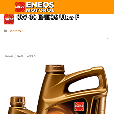
0W-30 ENEOS Ultra-F
Motoröl
Motoröl
0W-30
ACEA C2