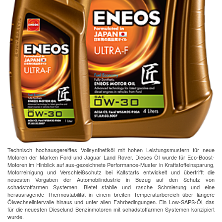
Technisch hochausgereiftes Vollsynthetiköl mit hohen Leistungsmustern für neue
Motoren der Marken Ford und Jaguar Land Rover. Dieses Öl wurde für Eco-Boost-
Motoren im Hinblick auf aus-gezeichnete Performance-Muster in Kraftstoffeinsparung,
Motorreinigung und Verschleißschutz bei Kaltstarts entwickelt und übertrifft die
neuesten Vorgaben der Automobilindustrie in Bezug auf den Schutz von
schadstoffarmen Systemen. Bietet stabile und rasche Schmierung und eine
herausragende Thermostabilität in einem breiten Temperaturbereich über längere
Ölwechselintervalle hinaus und unter allen Fahrbedingungen. Ein Low-SAPS-Öl, das
für die neuesten Dieselund Benzinmotoren mit schadstoffarmen Systemen konzipiert
wurde.