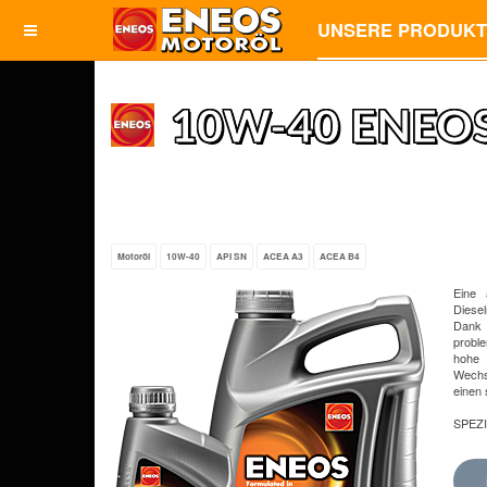
UNSERE PRODUK
10W-40 ENEOS
Motoröl
10W-40
API SN
ACEA A3
ACEA B4
Eine 
Diesel
Dank 
probl
hohe 
Wechse
einen 
SPEZ