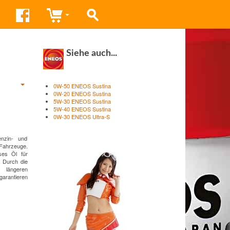
Siehe auch...
0W-50 ENEOS Sustina
0W-20 ENEOS Sustina
5W-30 ENEOS Sustina
5W-40 ENEOS Sustina
0W-30 ENEOS Ultra-S
enzin- und
 Fahrzeuge.
ses Öl für
. Durch die
i längeren
garantieren