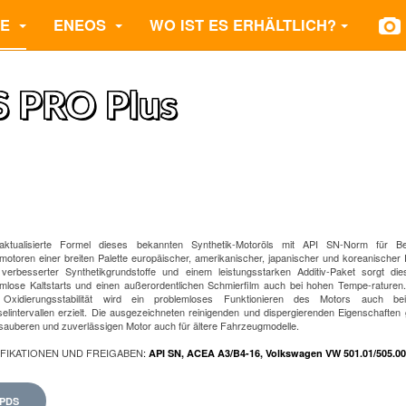
TE
ENEOS
WO IST ES ERHÄLTLICH?
 PRO Plus
aktualisierte Formel dieses bekannten Synthetik-Motoröls mit API SN-Norm für B
motoren einer breiten Palette europäischer, amerikanischer, japanischer und koreanischer
verbesserter Synthetikgrundstoffe und einem leistungsstarken Additiv-Paket sorgt die
emlose Kaltstarts und einen außerordentlichen Schmierfilm auch bei hohen Tempe-raturen
Oxidierungsstabilität wird ein problemloses Funktionieren des Motors auch be
lintervallen erzielt. Die ausgezeichneten reinigenden und dispergierenden Eigenschaften 
sauberen und zuverlässigen Motor auch für ältere Fahrzeugmodelle.
IFIKATIONEN UND FREIGABEN
:
API SN, ACEA A3/B4-16, Volkswagen VW 501.01/505.00
PDS