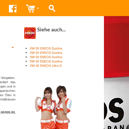
Siehe auch...
0W-50 ENEOS Sustina
0W-20 ENEOS Sustina
5W-30 ENEOS Sustina
5W-40 ENEOS Sustina
0W-30 ENEOS Ultra-S
-Vorgaben.
antiert das
ngen und in
japanischen
ren Ölen in
hältnissen
0/505.00,