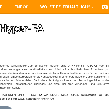
TE
ENEOS
WO IST ES ERHÄLTLICH?
Hyper-FA
odernes Vollsynthetiköl zum Schutz von Motoren ohne DPF-Filter mit ACEA A3- oder B4
eines leistungsstarken Additiv-Pakets kombiniert mit vollsynthetischen Grundölen gar
t eine stabile und rasche Schmierung sowie hohe Thermostabilität unter extre-men Bedingu
 großen Temperaturbereich für die Fahrzeuge der größten euro-päischen, amerikanischen, 
oreanischen Autohersteller. Dank der vollständig synthe-tischen Technologie ist es ande
uchsvollen Fahrsituationen überlegen und bietet bei allen Witterungs- und Straßenver
rragenden Schutz.
IFIKATIONEN UND FREIGABEN
:
API SL/CF, ACEA A3/B4, Volkswagen VW 502.0
des-Benz MB 229.5, Renault RN710/RN700