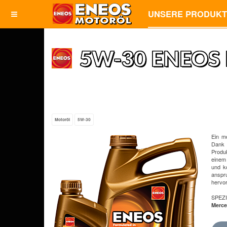
UNSERE PRODUK
5W-30 ENEOS 
Motoröl
5W-30
Ein m
Dank 
Produk
einem
und k
anspr
hervo
SPEZ
Merce