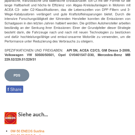
japanische, französische und italienische Erstausrüster. Ein Öl mit der Formel für die
lange Haltbarkeit und höchs-te Effizienz von Abgas-Kreislaufanlagen in Motoren mit
ACEA C3- oder C2-Klassifikationen, das die Lebenszeiten von DPF-Filtern und 3-
Wege-Katalysatoren verlängert und gute Kraftstoffeinsparungen bietet. Durch die
intensive Forschungstätigkeit der führenden Hersteller konnten die Emissionen von
Schadgasen in den letzten Jahren halbiert werden. Die größten Autohersteller arbeiten
beständig an der Senkung ihrer Emissionen: Einer der Grundpfeiler dieser Strategie
besteht darin, die Fahrzeuge nach und nach mit neuen Technologien zu bestücken
und dafür hochleistungsfähige und emissi-onsarme Motoröle zu verwenden, um die
Performance unter Reduzierung des Verbrauchs zu steigern.
SPEZIFIKATIONEN UND FREIGABEN
:
API SN, ACEA C2/C3, GM Dexos 2-2009,
Volkswagen VW 50500/50501, Opel OV0401547-D30, Mercedes-Benz MB
229.52/229.51/229/31
PDS
f
Share
Siehe auch...
0W-50 ENEOS Sustina