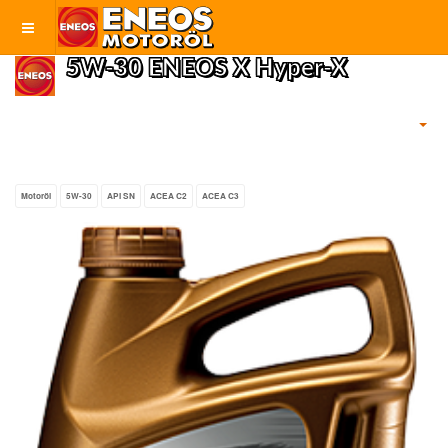
5W-30 ENEOS X Hyper-X
Motoröl
5W-30
API SN
ACEA C2
ACEA C3