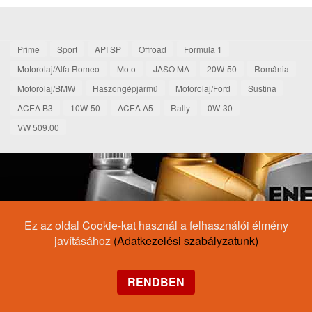
Prime
Sport
API SP
Offroad
Formula 1
Motorolaj/Alfa Romeo
Moto
JASO MA
20W-50
România
Motorolaj/BMW
Haszongépjármű
Motorolaj/Ford
Sustina
ACEA B3
10W-50
ACEA A5
Rally
0W-30
VW 509.00
Ez az oldal Cookie-kat használ a felhasználói élmény
javításához
(Adatkezelési szabályzatunk)
RENDBEN