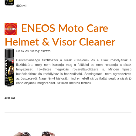
400 ml
ENEOS Moto Care
Helmet & Visor Cleaner
Sisak és rostély tisztító
Csúcsminőségű tisztítószer a sisak külsejének és a sisak rostélyának a
tisztítására, mely nem karcolja meg a felületet és nem roncsolja a sisak
fényezését. Tökéletes megoldás rovareltávolításra is. Minden típusú
bukósisakhoz és rostélyhoz is használható. Semlegesek, nem agresszívek
az összetevői. Nagy fényt biztosít, mind e mellett citrus illattal segíti a sisak jó
kondíciójának megörzését. Szilikon-mentes termék.
400 ml