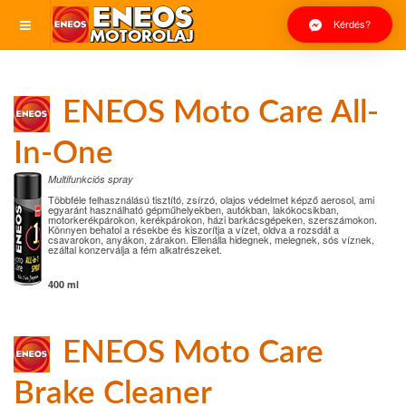
Kérdés?
ENEOS Moto Care All-
In-One
Multifunkciós spray
Többféle felhasználású tisztító, zsírzó, olajos védelmet képző aerosol, ami
egyaránt használható gépműhelyekben, autókban, lakókocsikban,
motorkerékpárokon, kerékpárokon, házi barkácsgépeken, szerszámokon.
Könnyen behatol a résekbe és kiszorítja a vízet, oldva a rozsdát a
csavarokon, anyákon, zárakon. Ellenálla hidegnek, melegnek, sós víznek,
ezáltal konzerválja a fém alkatrészeket.
400 ml
ENEOS Moto Care
Brake Cleaner