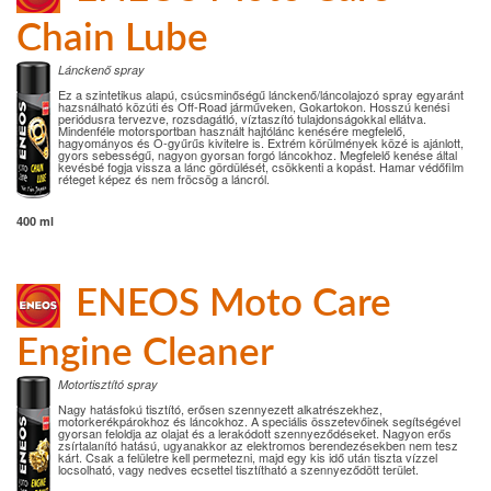
Chain Lube
Lánckenő spray
Ez a szintetikus alapú, csúcsminőségű lánckenő/láncolajozó spray egyaránt
hazsnálható közúti és Off-Road járműveken, Gokartokon. Hosszú kenési
periódusra tervezve, rozsdagátló, víztaszító tulajdonságokkal ellátva.
Mindenféle motorsportban használt hajtólánc kenésére megfelelő,
hagyományos és O-gyűrűs kivitelre is. Extrém körülmények közé is ajánlott,
gyors sebességű, nagyon gyorsan forgó láncokhoz. Megfelelő kenése által
kevésbé fogja vissza a lánc gördülését, csökkenti a kopást. Hamar védőfilm
réteget képez és nem fröcsög a láncról.
400 ml
ENEOS Moto Care
Engine Cleaner
Motortisztító spray
Nagy hatásfokú tisztító, erősen szennyezett alkatrészekhez,
motorkerékpárokhoz és láncokhoz. A speciális összetevőinek segítségével
gyorsan feloldja az olajat és a lerakódott szennyeződéseket. Nagyon erős
zsírtalanító hatású, ugyanakkor az elektromos berendezésekben nem tesz
kárt. Csak a felületre kell permetezni, majd egy kis idő után tiszta vízzel
locsolható, vagy nedves ecsettel tisztítható a szennyeződött terület.