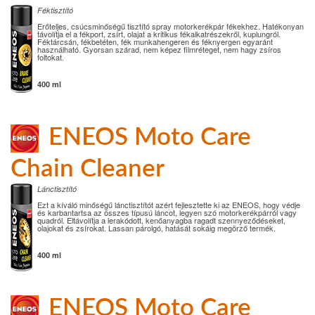
Féktisztító
Erőteljes, csúcsminőségű tisztító spray motorkerékpár fékekhez. Hatékonyan
távolítja el a fékport, zsírt, olajat a kritikus fékalkatrészekről, kuplungról.
Féktárcsán, fékbetéten, fék munkahengeren és féknyergen egyaránt
használható. Gyorsan szárad, nem képez filmréteget, nem hagy zsíros
foltokat.
400 ml
ENEOS Moto Care
Chain Cleaner
Lánctisztító
Ezt a kíváló minőségű lánctisztítót azért fejlesztette ki az ENEOS, hogy védje
és karbantartsa az összes típusú láncot, legyen szó motorkerékpárról vagy
quadról. Eltávolítja a lerakódott, kenőanyagba ragadt szennyeződéseket,
olajokat és zsírokat. Lassan párolgó, hatását sokáig megörző termék.
400 ml
ENEOS Moto Care