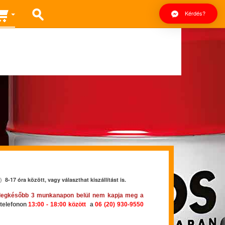
Kérdés?
)
8-17 óra között, vagy választhat kiszállítást is.
legkésőbb 3 munkanapon belül nem kapja meg a
 telefonon
13:00 - 18:00
k
özött
a
06 (20) 930-9550