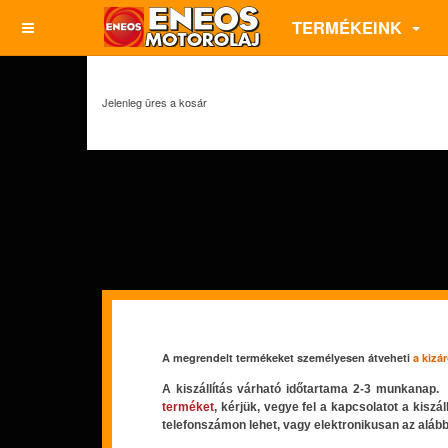
TERMÉKEINK
Jelenleg üres a kosár
A megrendelt termékeket személyesen átveheti
a kizá
A kiszállítás várható időtartama 2-3 munkanap. 
terméket
,
k
érjü
k
, vegye fel a kapcsolatot a kisz
telefonszámon lehet, vagy elektronikusan az alább