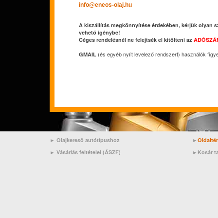
info@eneos-olaj.hu
A kiszállítás megkönnyítése érdekében, kérjük olyan s
vehető igénybe!
Céges rendelésnél ne felejtsék el kitölteni az
ADÓSZÁ
(és egyéb nyílt levelező rendszert) használók figy
GMAIL
► Olajkereső autótípushoz
►
Oldalté
►
Vásárlás feltételei (ÁSZF)
►
Kosár t