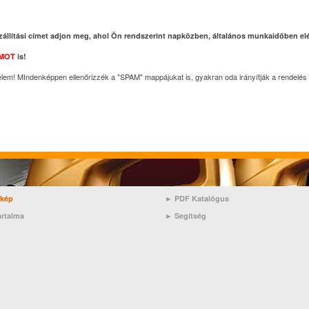
zállítási címet adjon meg, ahol Ön rendszerint napközben, általános munkaidőben elé
MOT
is!
elem! MIndenképpen ellenőrizzék a "SPAM" mappájukat is, gyakran oda irányítják a rendelés 
rkép
► PDF Katalógus
artalma
►
Segítség