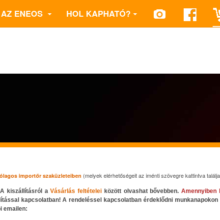
AZ ENEOS
HOL KAPHATÓ?
(melyek elérhetőségeit az iménti szövegre kattintva találja
rólagos importőr szaküzleteiben
A kiszállításról a
Vásárlás feltételei
között olvashat bővebben.
Amennyiben 
állítással kapcsolatban! A rendeléssel kapcsolatban érdeklődni munkanapokon
i emailen: