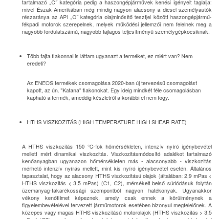
tartalmazó „C˝ kategória pedig a haszongépjárművek kenési igényeit taglalja:
mivel Észak-Amerikában még mindig nagyon alacsony a diesel személyautók
részaránya az API „C˝ kategória olajminősítő tesztjei között haszongépjármű-
fékpadi motorok szerepelnek, melyek működési jellemzői nem felelnek meg a
nagyobb fordulatszámú, nagyobb fajlagos teljesítményű személygépkocsiknak.
Több fajta flakonnal is láttam ugyanazt a terméket, ez miért van? Nem
eredeti?
Az ENEOS termékek csomagolása 2020-ban új tervezésű csomagolást
kapott, az ún. "Katana" flakonokat. Egy ideig mindkét féle csomagolásban
kapható a termék, ameddig készletről a korábbi el nem fogy.
HTHS VISZKOZITÁS (HIGH TEMPERATURE HIGH SHEAR RATE)
A HTHS viszkozitás 150 °C-fok hőmérsékleten, intenzív nyíró igénybevétel
mellett mért dinamikai viszkozitás. Viszkozitásmódosító adalékot tartalmazó
kenőanyagban ugyanazon hőmérsékleten más - alacsonyabb - viszkozitás
mérhető intenzív nyírás mellett, mint kis nyíró igénybevétel esetén. Általános
tapasztalat, hogy az alacsony HTHS viszkozitású olajok (általában: 2,9 mPas <
HTHS viszkozitás < 3,5 mPas) (C1, C2), mérsékelt belső súrlódásuk folytán
üzemanyag-takarékossági szempontból nagyon hatékonyak. Ugyanakkor
vékony kenőfilmet képeznek, amely csak ennek a körülménynek a
figyelembevételével tervezett járműmotorok esetében bizonyul megfelelőnek. A
közepes vagy magas HTHS viszkozitású motorolajok (HTHS viszkozitás > 3,5