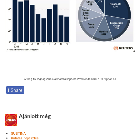
A világ 15. legnagyobb olajfinomító kapacitásával rendelkezik a JX Nippon oil
f
Share
Ajánlott még
SUSTINA
Kutatás, fejlesztés