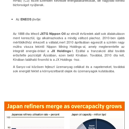
mPas) (C3) ezzel szemben kevésbé energiatakarékosak, de nagyobb kenési
biztonságot nyújtanak.
Az
jövője:
ENEOS
Az 1888 óta létező
az elmúlt évtizedek alatt sok átalakuláson
JXTG Nippon Oil
ment keresztül, így alkalmazkodva a mindig változó piachoz. 2010-ben újabb
mérföldkőhöz érkezett a vállalat,mert 2010 áprilisában egyesült a szintén nagy
múltra vissza tekintő Nippon Mining Holdings-al, amely megteremtette az
integrált energia-óriást a
-t. Ezáltal a tranzakció által tovább
JX Holdings
erősítette pozícióját Ázsiában, ezen belül Kínában. Továbbá, 2010 óta két,
Kínában található finomító is a JX Holdings -hoz.
A Sanyo-val közösen fejleszt üzemanyag cellákat és a napelemeket, továbbá
sok energiát fektet a környezetbarát olajok és üzemanyagok kutatásába.