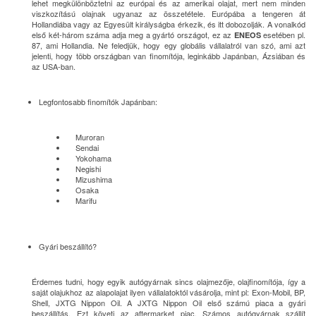
lehet megkülönböztetni az európai és az amerikai olajat, mert nem minden
viszkozítású olajnak ugyanaz az összetétele. Európába a tengeren át
Hollandiába vagy az Egyesült királyságba érkezik, és itt dobozolják. A vonalkód
első két-három száma adja meg a gyártó országot, ez az
esetében pl.
ENEOS
87, ami Hollandia. Ne feledjük, hogy egy globális vállalatról van szó, ami azt
jelenti, hogy több országban van finomítója, leginkább Japánban, Ázsiában és
az USA-ban.
Legfontosabb finomítók Japánban:
Muroran
Sendai
Yokohama
Negishi
Mizushima
Osaka
Marifu
Gyári beszállító?
Érdemes tudni, hogy egyik autógyárnak sincs olajmezője, olajfinomítója, így a
saját olajukhoz az alapolajat ilyen vállalatoktól vásárolja, mint pl: Exon-Mobil, BP,
Shell, JXTG Nippon Oil. A JXTG Nippon Oil első számú piaca a gyári
beszállítás. Ezt követi az aftermarket piac. Számos autógyárnak szállít