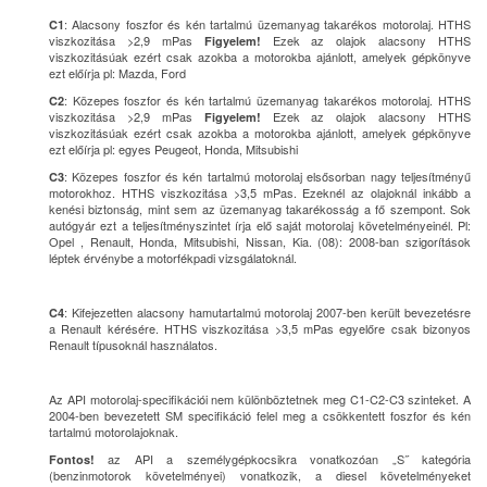
: Alacsony foszfor és kén tartalmú üzemanyag takarékos motorolaj. HTHS
C1
viszkozitása >2,9 mPas
Ezek az olajok alacsony HTHS
Figyelem!
viszkozitásúak ezért csak azokba a motorokba ajánlott, amelyek gépkönyve
ezt előírja pl: Mazda, Ford
: Közepes foszfor és kén tartalmú üzemanyag takarékos motorolaj. HTHS
C2
viszkozitása >2,9 mPas
Ezek az olajok alacsony HTHS
Figyelem!
viszkozitásúak ezért csak azokba a motorokba ajánlott, amelyek gépkönyve
ezt előírja pl: egyes Peugeot, Honda, Mitsubishi
: Közepes foszfor és kén tartalmú motorolaj elsősorban nagy teljesítményű
C3
motorokhoz. HTHS viszkozitása >3,5 mPas. Ezeknél az olajoknál inkább a
kenési biztonság, mint sem az üzemanyag takarékosság a fő szempont. Sok
autógyár ezt a teljesítményszintet írja elő saját motorolaj követelményeinél. Pl:
Opel , Renault, Honda, Mitsubishi, Nissan, Kia. (08): 2008-ban szigorítások
léptek érvénybe a motorfékpadi vizsgálatoknál.
: Kifejezetten alacsony hamutartalmú motorolaj 2007-ben került bevezetésre
C4
a Renault kérésére. HTHS viszkozitása >3,5 mPas egyelőre csak bizonyos
Renault típusoknál használatos.
Az API motorolaj-specifikációi nem különböztetnek meg C1-C2-C3 szinteket. A
2004-ben bevezetett SM specifikáció felel meg a csökkentett foszfor és kén
tartalmú motorolajoknak.
az API a személygépkocsikra vonatkozóan „S˝ kategória
Fontos!
(benzinmotorok követelményei) vonatkozik, a diesel követelményeket