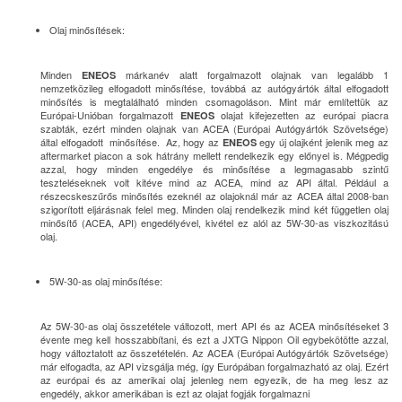
Olaj minősítések:
Minden
márkanév alatt forgalmazott olajnak van legalább 1
ENEOS
nemzetközileg elfogadott minősítése, továbbá az autógyártók által elfogadott
minősítés is megtalálható minden csomagoláson. Mint már említettük az
Európai-Unióban forgalmazott
olajat kifejezetten az európai piacra
ENEOS
szabták, ezért minden olajnak van ACEA (Európai Autógyártók Szövetsége)
által elfogadott minősítése. Az, hogy az
egy új olajként jelenik meg az
ENEOS
aftermarket piacon a sok hátrány mellett rendelkezik egy előnyel is. Mégpedig
azzal, hogy minden engedélye és minősítése a legmagasabb szintű
teszteléseknek volt kitéve mind az ACEA, mind az API által. Például a
részecskeszűrős minősítés ezeknél az olajoknál már az ACEA által 2008-ban
szigorított eljárásnak felel meg. Minden olaj rendelkezik mind két független olaj
minősítő (ACEA, API) engedélyével, kivétel ez alól az 5W-30-as viszkozitású
olaj.
5W-30-as olaj minősítése:
Az 5W-30-as olaj összetétele változott, mert API és az ACEA minősítéseket 3
évente meg kell hosszabbítani, és ezt a JXTG Nippon Oil egybekötötte azzal,
hogy változtatott az összetételén. Az ACEA (Európai Autógyártók Szövetsége)
már elfogadta, az API vizsgálja még, így Európában forgalmazható az olaj. Ezért
az európai és az amerikai olaj jelenleg nem egyezik, de ha meg lesz az
engedély, akkor amerikában is ezt az olajat fogják forgalmazni