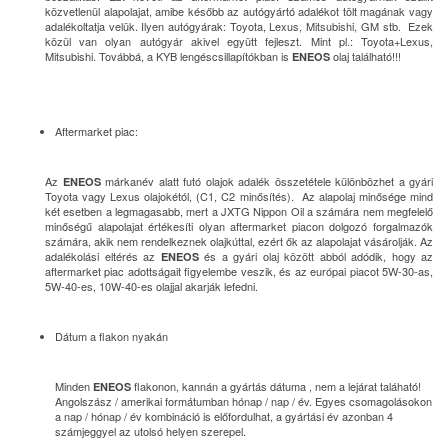
közvetlenül alapolajat, amibe később az autógyártó adalékot tölt magának vagy
adalékoltatja velük. Ilyen autógyárak: Toyota, Lexus, Mitsubishi, GM stb. Ezek
közül van olyan autógyár akivel együtt fejleszt. Mint pl.: Toyota+Lexus,
Mitsubishi. Továbbá, a KYB lengéscsillapítókban is
olaj található!!!
ENEOS
Aftermarket piac:
Az
márkanév alatt futó olajok adalék összetétele különbözhet a gyári
ENEOS
Toyota vagy Lexus olajokétól, (C1, C2 minősítés). Az alapolaj minősége mind
két esetben a legmagasabb, mert a JXTG Nippon Oil a számára nem megfelelő
minőségű alapolajat értékesíti olyan aftermarket piacon dolgozó forgalmazók
számára, akik nem rendelkeznek olajkúttal, ezért ők az alapolajat vásárolják. Az
adalékolási eltérés az
és a gyári olaj között abból adódik, hogy az
ENEOS
aftermarket piac adottságait figyelembe veszik, és az európai piacot 5W-30-as,
5W-40-es, 10W-40-es olajjal akarják lefedni.
Dátum a flakon nyakán
Minden
flakonon, kannán a gyártás dátuma , nem a lejárat taláható!
ENEOS
Angolszász / amerikai formátumban hónap / nap / év. Egyes csomagolásokon
a nap / hónap / év kombináció is előfordulhat, a gyártási év azonban 4
számjeggyel az utolsó helyen szerepel.