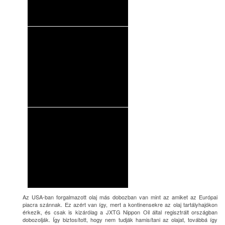
Az USA-ban forgalmazott olaj más dobozban van mint az amiket az Európai
piacra szánnak. Ez azért van így, mert a kontinensekre az olaj tartályhajókon
érkezik, és csak is kizárólag a JXTG Nippon Oil által regisztrált országban
dobozolják. Így biztosított, hogy nem tudják hamisítani az olajat, továbbá így