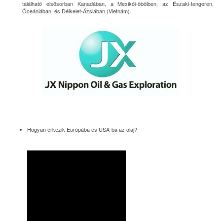
található elsősorban Kanadában, a Mexikói-öbölben, az Északi-tengeren,
Óceániában, és Délkelet-Ázsiában (Vietnám).
Hogyan érkezik Európába és USA-ba az olaj?