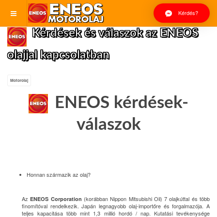
Kérdés?
Kérdések és válaszok az ENEOS
olajjal kapcsolatban
Motorolaj
ENEOS kérdések-
válaszok
Honnan származik az olaj?
Az
(korábban Nippon Mitsubishi Oil) 7 olajkúttal és több
ENEOS Corporation
finomítóval rendelkezik. Japán legnagyobb olaj-importőre és forgalmazója. A
teljes kapacitása több mint 1,3 millió hordó / nap. Kutatási tevékenysége