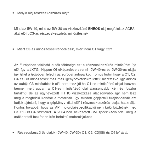
Melyik olaj részecskeszűrős olaj?
Mind az 5W-40, mind az 5W-30-as viszkozitású
olaj megfelel az ACEA
ENEOS
által előírt C3-as részecskeszűrős minősítésnek.
Miért C3-as minősítéssel rendelkezik, miért nem C1 vagy C2?
Az Európában található autók többsége ezt a részecskeszűrős minősítést írja
elő, így a JXTG Nippon Oil elképzelése szerint 5W-40-es és 5W-30-as olajjal
így lehet a legjobban lefedni az európai autóparkot. Fontos tudni, hogy a C1, C2,
C4 és C3 minősítések más-más igénybevételekre lettek méretezve, így akinek
az autója C3 minősítést ír elő, nem tesz jót ha C1-es minősítésű olajat használ
benne, mert ugyan a C1-es minősítésű olaj alacsonyabb kén és foszfor
tartalmú, de az úgynevezett HTHC viszkozitása alacsonyabb, így nem lesz
meg a megfelelő kenése a motornak. Így minden gépjármű tulajdonosnak azt
tudjuk ajánlani, hogy a gépkönyv által előírt részecskeszűrős olajat használja.
Fontos továbbá, hogy az API motorolaj-specifikációi nem különböztetnek meg
C1-C2-C3-C4 szinteket. A 2004-ben bevezetett SM specifikáció felel meg a
csökkentett foszfor és kén tartalmú motorolajoknak.
Részecskeszűrős olajok (5W-40; 5W-30) C1; C2; C3(08) és C4 leírásai: