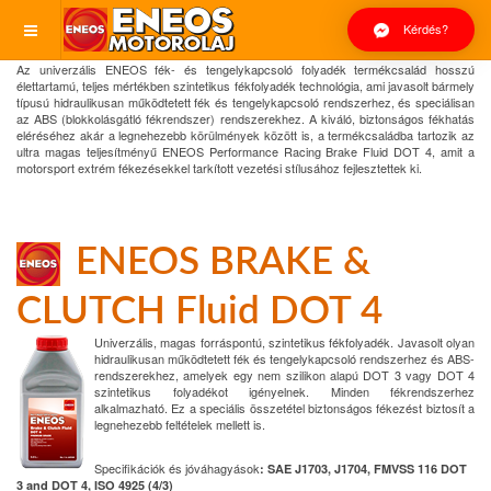
Kérdés?
Az univerzális ENEOS fék- és tengelykapcsoló folyadék termékcsalád hosszú
élettartamú, teljes mértékben szintetikus fékfolyadék technológia, ami javasolt bármely
típusú hidraulikusan működtetett fék és tengelykapcsoló rendszerhez, és speciálisan
az ABS (blokkolásgátló fékrendszer) rendszerekhez. A kiváló, biztonságos fékhatás
eléréséhez akár a legnehezebb körülmények között is, a termékcsaládba tartozik az
ultra magas teljesítményű ENEOS Performance Racing Brake Fluid DOT 4, amit a
motorsport extrém fékezésekkel tarkított vezetési stílusához fejlesztettek ki.
ENEOS BRAKE &
CLUTCH Fluid DOT 4
Univerzális, magas forráspontú, szintetikus fékfolyadék. Javasolt olyan
hidraulikusan működtetett fék és tengelykapcsoló rendszerhez és ABS-
rendszerekhez, amelyek egy nem szilikon alapú DOT 3 vagy DOT 4
szintetikus folyadékot igényelnek. Minden fékrendszerhez
alkalmazható. Ez a speciális összetétel biztonságos fékezést biztosít a
legnehezebb feltételek mellett is.
Specifikációk és jóváhagyások
: SAE J1703, J1704, FMVSS 116 DOT
3 and DOT 4, ISO 4925 (4/3)