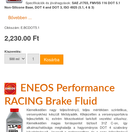
Specifikációk és jóváhagyások:
SAE J1703, FMVSS 116 DOT 5.1
Non-Silicone Base, DOT 4 and DOT 3, ISO 4925 (5.1, 4 & 3)
Bővebben ...
Cikkszám:
E.BCDOT5.1
2,230.00 Ft
Kiszerelés:
ENEOS Performance
RACING Brake Fluid
Kiemelkedően nagy teljesítményű, teljes mértékben szintetikus,
versenyekhez készült fékfolyadék. Kifejezetten a versenysportokra
fejlesztették ki, extrém fékezésekkel tarkított vezetési stílushoz.
Kiemelkedően magas forráspontot biztosít 312 ̊C-on, így
alkalmazhatósága meghaladja a hagyományos DOT 4 szabvány
követelményeit. Javasolt a motorsportban és a nagy teljesítményű