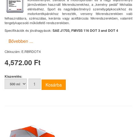
járművekben használt fékrendszerekhez, a „kemény pedál” fékhatás
eléréséhez. Sport és nagyteljesítményű személygépkocsikhoz és
motorkerékpárokhoz tervezték, verseny fékrendszerekben való
felhasználásra, szénszálas, kerámia vagy acéltárcsás fékrendszerekben, valamint
tengelykapcsoló működtető rendszerekben.
Specifikációk és jóváhagyások:
SAE J1703, FMVSS 116 DOT 3 and DOT 4
Bővebben ...
Cikkszám:
E.RBRDOT4
4,572.00 Ft
Kiszerelés: