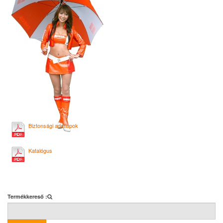
Biztonsági adatlapok
Katalógus
Termékkereső :