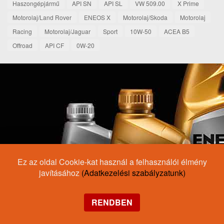
Haszongépjármű
API SN
API SL
VW 509.00
X Prime
Motorolaj/Land Rover
ENEOS X
Motorolaj/Skoda
Motorolaj
Racing
Motorolaj/Jaguar
Sport
10W-50
ACEA B5
Offroad
API CF
0W-20
Ez az oldal Cookie-kat használ a felhasználói élmény
javításához
(Adatkezelési szabályzatunk)
RENDBEN