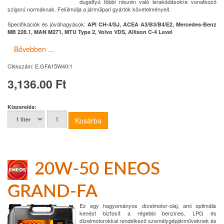
dugattyú többi részén való lerakódásokra vonatkozó
szigorú normáknak. Felülmúlja a járműipari gyártók követelményeit.
Specifikációk és jóváhagyások:
API CH-4/SJ, ACEA A3/B3/B4/E2, Mercedes-Benz
MB 228.1, MAN M271, MTU Type 2, Volvo VDS, Allison C-4 Level
Bővebben ...
Cikkszám:
E.GFA15W40/1
3,136.00 Ft
Kiszerelés:
20W-50 ENEOS
GRAND-FA
Ez egy hagyományos dízelmotor-olaj, ami optimális
kenést biztosít a régebbi benzines, LPG és
dízelmotorokkal rendelkező személygépjárműveknek és