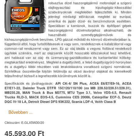
robusztus dízel haszongépjármű motorolajat a szigorú
olajfogyasztási és kipufogógáz-kibocsátási
szabványoknak megfelelően fejlesztették ki. Minden
jelenlegi minőségi előírásnak megfelel az európai,
amerikai és japán dízel- és benzinmotorok esetében.
Speciálisan a kamionok, buszok és építőipari gépek
haszongépjármű dízelmotorjaihoz alkalmazható, de
használható személygépjárművek és
kishaszongépjárművek benzines, LPG gázzal működő és könnyű dízelmotorjaiban is,
függetlenül attól, hogy turbótöltésesek-e vagy sem, rendelkeznek-e katalizátorral vagy
common-rail rendszerrel vagy sem. Ez az olaj ideális a vegyes flottával rendelkező
ügyfelek számára, mert az olajcserék között hosszabb időszakokat tesz lehetővé,
ami hatással van az olaj- és üzemanyag-gazdálkodásra és karbantartási költség-
megtakarítást eredményez. Megfelel a dugattyútető, a felső dugattyúgyűrű-horonyban
és a dugattyú többi részében való lerakódásokra vonatkozó szigorú normáknak.
Szintetikus összetevője folytán felülmúlja az olcsó ásványi olajokat és kiemelkedő
teljesítményt biztosít a legnehezebb körülmények között is.
Specifikációk és jóváhagyások:
API CK-4/ SN Plus, ACEA E6/E7/E9-16, ACEA
E7/E11-22, Daimler Truck DTFR 15C120/110/100 (ex MB 228.52/228.51/228.31),
MB235.28, MAN Truck & Bus M3775, MTU Type 3.1, Volvo VDS-4.5, Renault
Trucks RLD-3, MACK EOS-4.5, Cummins CES 20086, Caterpillar ECF-3, Deutz
DQC IV-18 LA, Detroit Diesel DFS 93K222, Scania LDF-4, Voith Class B
Bővebben ...
Cikkszám:
E.GLX5W30/20
45,593.00 Ft