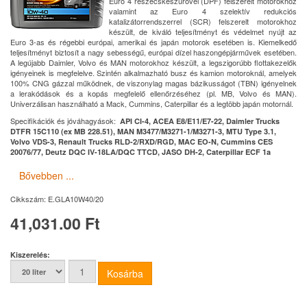
Euro 4 részecskeszűrővel (DPF) felszerelt motorokhoz
valamint az Euro 4 szelektív redukciós
katalizátorrendszerrel (SCR) felszerelt motorokhoz
készült, de kiváló teljesítményt és védelmet nyújt az
Euro 3-as és régebbi európai, amerikai és japán motorok esetében is. Kiemelkedő
teljesítményt biztosít a nagy sebességű, európai dízel haszongépjárművek esetében.
A legújabb Daimler, Volvo és MAN motorokhoz készült, a legszigorúbb flottakezelők
igényeinek is megfelelve. Szintén alkalmazható busz és kamion motoroknál, amelyek
100% CNG gázzal működnek, de viszonylag magas bázikusságot (TBN) igényelnek
a lerakódások és a kopás megfelelő ellenőrzéséhez (pl. MB, Volvo és MAN).
Univerzálisan használható a Mack, Cummins, Caterpillar és a legtöbb japán motornál.
Specifikációk és jóváhagyások:
API CI-4, ACEA E8/E11/E7-22, Daimler Trucks
DTFR 15C110 (ex MB 228.51), MAN M3477/M3271-1/M3271-3, MTU Type 3.1,
Volvo VDS-3, Renault Trucks RLD-2/RXD/RGD, MAC EO-N, Cummins CES
20076/77, Deutz DQC IV-18LA/DQC TTCD, JASO DH-2, Caterpillar ECF 1a
Bővebben ...
Cikkszám:
E.GLA10W40/20
41,031.00 Ft
Kiszerelés: