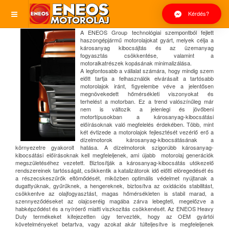
Kérdés?
A ENEOS Group technológiai szempontból fejlett
haszongépjármű motorolajokat gyárt, melyek célja a
károsanyag kibocsájtás és az üzemanyag
fogyasztás csökkentése, valamint a
motoralkatrészek kopásának minimalizálása.
A legfontosabb a vállalat számára, hogy mindig szem
előtt tartja a felhasználók elvárásait a tartósabb
motorolajok iránt, figyelembe véve a jelentősen
megnövekedett hőmérsékleti viszonyokat és
terhelést a motorban. Ez a trend valószínűleg már
nem is változik a jelenlegi és jövőbeni
motortípusokban a károsanyag-kibocsátási
előírásoknak való megfelelés érdekében. Több, mint
két évtizede a motorolajok fejlesztését vezérlő erő a
dízelmotorok károsanyag-kibocsátásának a
környezetre gyakorolt hatása. A dízelmotorok szigorúbb károsanyag-
kibocsátási előírásoknak kell megfeleljenek, ami újabb motorolaj generációk
megszületéséhez vezetett. Biztosítják a károsanyag-kibocsátás utókezelő
rendszereinek tartósságát, csökkentik a katalizátorok idő előtti elöregedését és
a részecskeszűrők eltömődését, miközben optimális védelmet nyújtanak a
dugattyúknak, gyűrűknek, a hengereknek, biztosítva az oxidációs stabilitást,
csökkentve az olajfogyasztást, magas hőmérsékleten is stabil marad, a
szennyeződéseket az olajcseréig magába zárva lebegteti, megelőzve a
habképződést és a nyíróerő miatti viszkozitás csökkenését. Az ENEOS Heavy
Duty termékeket kifejezetten úgy tervezték, hogy az OEM gyártói
követelményeket betartva, vagy azokat akár túlteljesítve is megfeleljenek