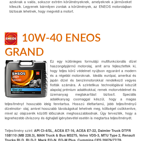
azoknak a valós, sokszor extrém körülményeknek, amelyeknek a járműveket
kiteszik. Legyenek bármilyen zordak a körülmények, az ENEOS motorolajban
biztosak lehetnek, hogy megvédi a motort.
10W-40 ENEOS
GRAND
Ez egy különleges formulájú multifunkcionális dízel
haszongépjármű motorolaj, amit arra fejlesztettek ki,
hogy teljes körű védelmet nyújtson egyaránt a modern
és a régebbi motoroknak. Ideális európai, amerikai és
japán dízel és benzinmotorokkal rendelkező vegyes
flották számára. A szintetikus technológiával készült
alapolaj prémium adalékokkal, remek motorvédelmet és
üzemanyag megtakarítást biztosít. Speciális
adalékanyag csomaggal készül, hogy a magas
teljesítményt hosszabb ideig fenntartsa. Hosszú élettartamú, jobb teljesítményű
dízelmotor- olaj, amivel hosszabb távolságokat tehetnek meg, költséget csökkentve,
mivel az olajcserék közötti időszakok meghosszabbodnak. Úgy tervezték, hogy a
legnehezebb útviszony és éghajlati igénybevétel esetén is megtartsa teljesítményét.
Teljesítmény szint:
API CI-4/SL, ACEA E7-16, ACEA E7-22, Daimler Truck DTFR
15B110 (MB 228.3), MAN Truck & Bus M3275, Volvo VDS-3, MTU Type 2, Renault
Trucks RLD, RLD-2, Mack EO-N, EO-M Plus, Cummins CES 20076/77/78,