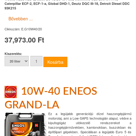
Caterpillar ECF-2, ECF-1-a, Global DHD-1, Deutz DQC III-18, Detroit Diesel DDC
93K215
Bővebben ...
Cikkszám:
E.G10W40/20
37,973.00 Ft
Kiszerelés:
10W-40 ENEOS
GRAND-LA
Ez a legújabb generációjú dízel haszongépjármű
motorolaj, ami a Low-SAPS technologián alapul, védve a
kipufogógáz utókezelő rendszereket a
haszongépjárművekben, kamionokban, buszokban és
építőipari gépekben. Speciálisan a legújabb Euro 5 és