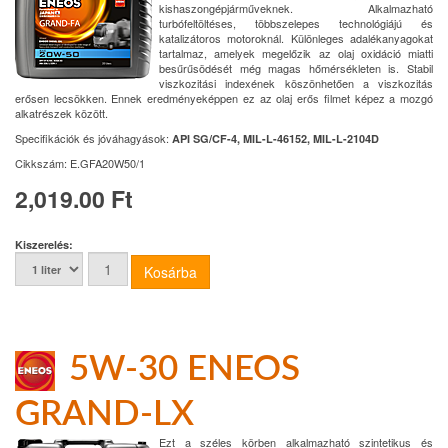
kishaszongépjárműveknek. Alkalmazható
turbófeltöltéses, többszelepes technológiájú és
katalizátoros motoroknál. Különleges adalékanyagokat
tartalmaz, amelyek megelőzik az olaj oxidáció miatti
besűrűsödését még magas hőmérsékleten is. Stabil
viszkozitási indexének köszönhetően a viszkozitás
erősen lecsökken. Ennek eredményeképpen ez az olaj erős filmet képez a mozgó
alkatrészek között.
Specifikációk és jóváhagyások:
API SG/CF-4, MIL-L-46152, MIL-L-2104D
Cikkszám:
E.GFA20W50/1
2,019.00 Ft
Kiszerelés:
5W-30 ENEOS
GRAND-LX
Ezt a széles körben alkalmazható szintetikus és