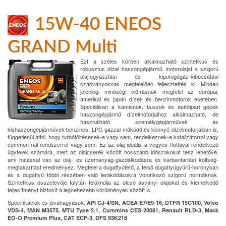
15W-40 ENEOS
GRAND Multi
Ezt a széles körben alkalmazható szintetikus és
robusztus dízel haszongépjármű motorolajat a szigorú
olajfogyasztási és kipufogógáz-kibocsátási
szabványoknak megfelelően fejlesztették ki. Minden
jelenlegi minőségi előírásnak megfelel az európai,
amerikai és japán dízel- és benzinmotorok esetében.
Speciálisan a kamionok, buszok és építőipari gépek
haszongépjármű dízelmotorjaihoz alkalmazható, de
használható személygépjárművek és
kishaszongépjárművek benzines, LPG gázzal működő és könnyű dízelmotorjaiban is,
függetlenül attól, hogy turbótöltésesek-e vagy sem, rendelkeznek-e katalizátorral vagy
common-rail rendszerrel vagy sem. Ez az olaj ideális a vegyes flottával rendelkező
ügyfelek számára, mert az olajcserék között hosszabb időszakokat tesz lehetővé,
ami hatással van az olaj- és üzemanyag-gazdálkodásra és karbantartási költség-
megtakarítást eredményez. Megfelel a dugattyútető, a felső dugattyúgyűrű-horonyban
és a dugattyú többi részében való lerakódásokra vonatkozó szigorú normáknak.
Szintetikus összetevője folytán felülmúlja az olcsó ásványi olajokat és kiemelkedő
teljesítményt biztosít a legnehezebb körülmények között is.
Specifikációk és jóváhagyások:
API CJ-4/SN, ACEA E7/E9-16, DTFR 15C100, Volvo
VDS-4, MAN M3575, MTU Type 2.1, Cummins CES 20081, Renault RLD-3, Mack
EO-O Premium Plus, CAT ECF-3, DFS 93K218