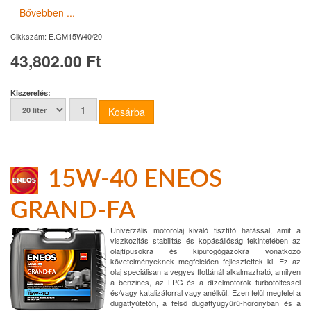
Bővebben ...
Cikkszám:
E.GM15W40/20
43,802.00 Ft
Kiszerelés:
15W-40 ENEOS
GRAND-FA
Univerzális motorolaj kiváló tisztító hatással, amit a
viszkozitás stabilitás és kopásállóság tekintetében az
olajtípusokra és kipufogógázokra vonatkozó
követelményeknek megfelelően fejlesztettek ki. Ez az
olaj speciálisan a vegyes flottánál alkalmazható, amilyen
a benzines, az LPG és a dízelmotorok turbótöltéssel
és/vagy katalizátorral vagy anélkül. Ezen felül megfelel a
dugattyútetőn, a felső dugattyúgyűrű-horonyban és a