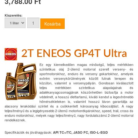
3,788.00 Ft
Kiszerelés:
2T ENEOS GP4T Ultra
Ez egy kiemelkedően magas minőségű, teljes mértékben
szintetikus olaj 2-ütemű motorral szerelt verseny- és
sportmotorokhoz, enduro és verseny gokartokhoz, amelyek
extrém versenykörülmények között futnak terepen és
közúton, valamint a versenypályán. Gondosan kiválasztott
teljes mértékben szintetikus alapolajainak és
adalékanyagcsomagjának köszönhetően biztosítja a motor
védelmét, a hosszú élettartamú, kiváló kenést a legextrémebb
hőmérsékleteken is, valamint hosszú távon garantálja az
alacsony lerakódási szintet és a csökkentett károsanyag kibocsájtást. A nagy
teljesítményű és a legigényesebb 2-ütemű motorkerékpárokhoz, speed, trail, cross és
enduro motorokhoz, melyek nagy teljesítményű, nagy fordulatszámú 2-ütemű motorral
rendelkeznek.
Specifikációk és jóváhagyások:
API TC+/TC, JASO FC, ISO-L-EGD