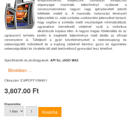
terepmotorokhoz kifejlesztve. Gondosan kiválasztott
alapanyagai maximális teljesítményt nyújtanak a
versenymotorokban nagyon nagy igénybevételt jelentő
feltételek mellett is. A maximális motorozási élményért
fejlesztették ki. Jobb súrlódás-csökkentési jellemzőket biztosít,
hogy segítse a súrlódás miatti veszteségek minimalizálását,
ugyanakkor kiemelkedő védelmet nyújt a motorikus
alkatrészek kopása ellen. A nagyon magas hőellenállás és az
ugrásszerű terhelés esetén is megfelelő teljesítménye miatt ideális az offroad
versenyekre is. Túlteljesíti a gyári követelményeket a nedveskuplung és
sebességváltó működését és a kuplung védelmét tekintve, gyors és egyenletes
sebességváltást és rövidebb idő alatt bekövetkező gyorsulást tesz lehetővé.
Specifikációk és jóváhagyások:
API SJ, JASO MA2
Bővebben ...
Cikkszám:
E.MPOFF10W40/1
3,807.00 Ft
Kiszerelés: