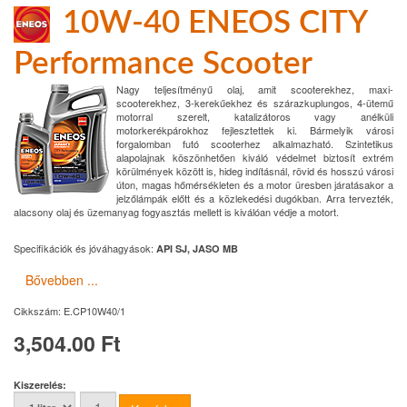
10W-40 ENEOS CITY
Performance Scooter
Nagy teljesítményű olaj, amit scooterekhez, maxi-
scooterekhez, 3-kerekűekhez és szárazkuplungos, 4-ütemű
motorral szerelt, katalizátoros vagy anélküli
motorkerékpárokhoz fejlesztettek ki. Bármelyik városi
forgalomban futó scooterhez alkalmazható. Szintetikus
alapolajnak köszönhetően kiváló védelmet biztosít extrém
körülmények között is, hideg indításnál, rövid és hosszú városi
úton, magas hőmérsékleten és a motor üresben járatásakor a
jelzőlámpák előtt és a közlekedési dugókban. Arra tervezték,
alacsony olaj és üzemanyag fogyasztás mellett is kiválóan védje a motort.
Specifikációk és jóváhagyások:
API SJ, JASO MB
Bővebben ...
Cikkszám:
E.CP10W40/1
3,504.00 Ft
Kiszerelés: