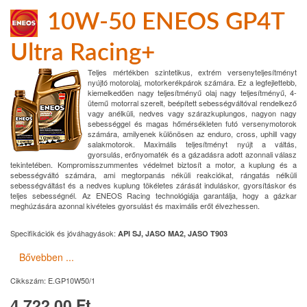
10W-50 ENEOS GP4T
Ultra Racing+
Teljes mértékben szintetikus, extrém versenyteljesítményt
nyújtó motorolaj, motorkerékpárok számára. Ez a legfejlettebb,
kiemelkedően nagy teljesítményű olaj nagy teljesítményű, 4-
ütemű motorral szerelt, beépített sebességváltóval rendelkező
vagy anélküli, nedves vagy szárazkuplungos, nagyon nagy
sebességgel és magas hőmérsékleten futó versenymotorok
számára, amilyenek különösen az enduro, cross, uphill vagy
salakmotorok. Maximális teljesítményt nyújt a váltás,
gyorsulás, erőnyomaték és a gázadásra adott azonnali válasz
tekintetében. Kompromisszummentes védelmet biztosít a motor, a kuplung és a
sebességváltó számára, ami megtorpanás néküli reakciókat, rángatás nélküli
sebességváltást és a nedves kuplung tökéletes zárását induláskor, gyorsításkor és
teljes sebességnél. Az ENEOS Racing technológiája garantálja, hogy a gázkar
meghúzására azonnal kivételes gyorsulást és maximális erőt élvezhessen.
Specifikációk és jóváhagyások:
API SJ, JASO MA2, JASO T903
Bővebben ...
Cikkszám:
E.GP10W50/1
4,722.00 Ft