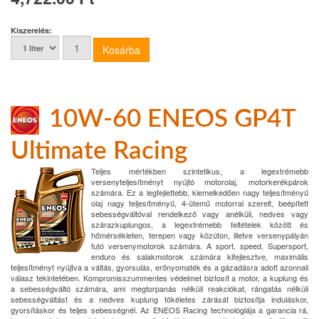
Kiszerelés:
10W-60 ENEOS GP4T
Ultimate Racing
Teljes mértékben szintetikus, a legextrémebb
versenyteljesítményt nyújtó motorolaj, motorkerékpárok
számára. Ez a legfejlettebb, kiemelkedően nagy teljesítményű
olaj nagy teljesítményű, 4-ütemű motorral szerelt, beépített
sebességváltóval rendelkező vagy anélküli, nedves vagy
szárazkuplungos, a legextrémebb feltételek között és
hőmérsékleten, terepen vagy közúton, illetve versenypályán
futó versenymotorok számára. A sport, speed, Supersport,
enduro és salakmotorok számára kifejlesztve, maximális
teljesítményt nyújtva a váltás, gyorsulás, erőnyomaték és a gázadásra adott azonnali
válasz tekintetében. Kompromisszummentes védelmet biztosít a motor, a kuplung és
a sebességváltó számára, ami megtorpanás nélküli reakciókat, rángatás nélküli
sebességváltást és a nedves kuplung tökéletes zárását biztosítja induláskor,
gyorsításkor és teljes sebességnél. Az ENEOS Racing technológiája a garancia rá,