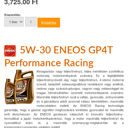
3,725.00 Ft
Kiszerelés:
5W-30 ENEOS GP4T
Performance Racing
Kimagaslóan nagy teljesítményű, teljes mértékben szintetikus
motorolaj, motorkerékpárok számára. Ez a legfejlettebb
teljesítménynövelő olaj, nagy teljesítményű, 4-ütemű motorral
szerelt, beépített sebességváltóval rendelkező vagy anélküli,
nedves vagy szárazkuplungos, nagyon nagy sebességgel és
magas hőmérsékleten üzemelő motorkerékpárok számára.
Maximális teljesítményt nyújt a váltás, gyorsulás, erőnyomaték
és a gázadásra adott azonnali válasz tekintetében, maximális
motorvédelem mellett. Az ENEOS Racing technológia
garantálja, hogy a gázkar egyetlen meghúzására kivételes gyorsulást és maximális
erőt élvezhessen. Az ENEOS gondosan választott ki innovatív teljesítmény-
formulákat a japán motorkerékpárokhoz, hogy a motor maximális teljesítményt és
nyomatékot érjen el, a maximális üzemanyag-megtakarítás és a
kompromisszummentes védelem mellett.