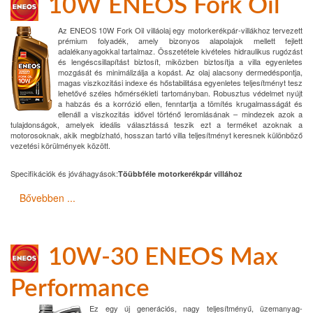
10W ENEOS Fork Oil
Az ENEOS 10W Fork Oil villáolaj egy motorkerékpár-villákhoz tervezett
prémium folyadék, amely bizonyos alapolajok mellett fejlett
adalékanyagokkal tartalmaz. Összetétele kivételes hidraulikus rugózást
és lengéscsillapítást biztosít, miközben biztosítja a villa egyenletes
mozgását és minimálizálja a kopást. Az olaj alacsony dermedéspontja,
magas viszkozitási indexe és hőstabilitása egyenletes teljesítményt tesz
lehetővé széles hőmérsékleti tartományban. Robusztus védelmet nyújt
a habzás és a korrózió ellen, fenntartja a tömítés krugalmasságát és
ellenáll a viszkozitás idővel történő leromlásának – mindezek azok a
tulajdonságok, amelyek ideális választássá teszik ezt a terméket azoknak a
motorosoknak, akik megbízható, hosszan tartó villa teljesítményt keresnek különböző
vezetési körülmények között.
Specifikációk és jóváhagyások:
Töübbféle motorkerékpár villához
Bővebben ...
10W-30 ENEOS Max
Performance
Ez egy új generációs, nagy teljesítményű, üzemanyag-