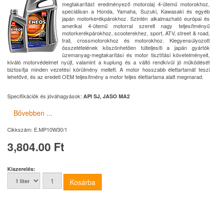
megtakarítást eredményező motorolaj 4-ütemű motorokhoz,
speciálisan a Honda, Yamaha, Suzuki, Kawasaki és egyéb
japán motorkerékpárokhoz. Szintén alkalmazható európai és
amerikai 4-ütemű motorral szerelt nagy teljesítményű
motorkerékpárokhoz, scooterekhez, sport, ATV, street & road,
trail, crossmotorokhoz és motorokhoz. Kiegyensúlyozott
összetételének köszönhetően túlteljesíti a japán gyártók
üzemanyag-megtakarítási és motor tisztítási követelményeit,
kiváló motorvédelmet nyújt, valamint a kuplung és a váltó rendkívül jó működését
biztosítja minden vezetési körülmény mellett. A motor hosszabb élettartamát teszi
lehetővé, és az eredeti OEM teljesítmény a motor teljes élettartama alatt megmarad.
Specifikációk és jóváhagyások:
API SJ, JASO MA2
Bővebben ...
Cikkszám:
E.MP10W30/1
3,804.00 Ft
Kiszerelés: