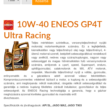
10W-40 ENEOS GP4T
Ultra Racing
Teljes mértékben szintetikus, versenyteljesítményt nyújtó
motorolaj motorkerékpárok számára. Ez a legfejlettebb,
kiemelkedően nagy teljesítményű olaj nagy teljesítményű, 4-
ütemű motorral szerelt, beépített sebességváltóval rendelkező
vagy anélküli, nedves vagy szárazkuplungos, nagyon nagy
sebességgel és magas hőmérsékleten futó versenymotorok
számára, amilyenek a sport, speed, Supersport, enduro,
uphill/gyorsulási, salakmotorok és MX, ATV motorok,
mopedek. Maximális teljesítményt nyújt a váltás, gyorsulás,
erőnyomaték és a gázadásra adott azonnali válasz tekintetében.
Kompromisszummentes védelmet biztosít a motor, a kuplung és a sebességváltó
számára, ami megtorpanás néküli reakciókat, rángatás nélküli sebességváltást és
garantálja a nedves kuplung tökéletes zárását induláskor, gyorsításkor és teljes
sebességnél. Az ENEOS Racing technológiája a garancia, hogy a gázkar
meghúzására azonnal kivételes gyorsulást és maximális erőt
élvezhessen.
Specifikációk és jóváhagyások:
API SL, JASO MA2, JASO T903