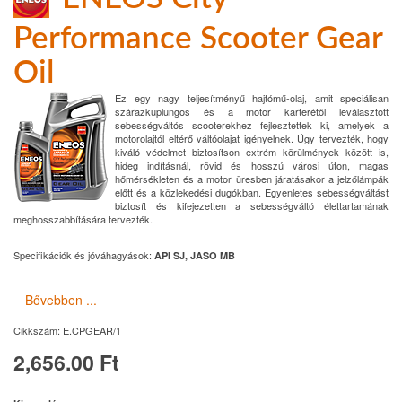
Performance Scooter Gear
Oil
Ez egy nagy teljesítményű hajtómű-olaj, amit speciálisan
szárazkuplungos és a motor karterétől leválasztott
sebességváltós scooterekhez fejlesztettek ki, amelyek a
motorolajtól eltérő váltóolajat igényelnek. Úgy tervezték, hogy
kiváló védelmet biztosítson extrém körülmények között is,
hideg indításnál, rövid és hosszú városi úton, magas
hőmérsékleten és a motor üresben járatásakor a jelzőlámpák
előtt és a közlekedési dugókban. Egyenletes sebességváltást
biztosít és kifejezetten a sebességváltó élettartamának
meghosszabbítására tervezték.
Specifikációk és jóváhagyások:
API SJ, JASO MB
Bővebben ...
Cikkszám:
E.CPGEAR/1
2,656.00 Ft