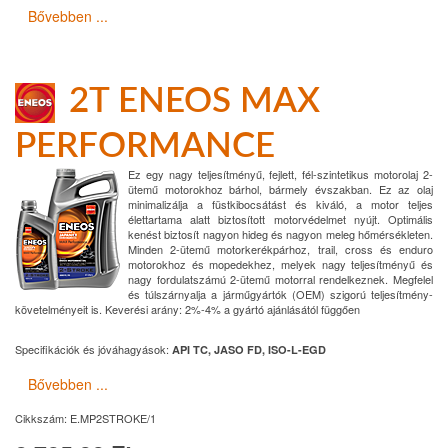
Bővebben ...
2T ENEOS MAX
PERFORMANCE
Ez egy nagy teljesítményű, fejlett, fél-szintetikus motorolaj 2-
ütemű motorokhoz bárhol, bármely évszakban. Ez az olaj
minimalizálja a füstkibocsátást és kiváló, a motor teljes
élettartama alatt biztosított motorvédelmet nyújt. Optimális
kenést biztosít nagyon hideg és nagyon meleg hőmérsékleten.
Minden 2-ütemű motorkerékpárhoz, trail, cross és enduro
motorokhoz és mopedekhez, melyek nagy teljesítményű és
nagy fordulatszámú 2-ütemű motorral rendelkeznek. Megfelel
és túlszárnyalja a járműgyártók (OEM) szigorú teljesítmény-
követelményeit is. Keverési arány: 2%-4% a gyártó ajánlásától függően
Specifikációk és jóváhagyások:
API TC, JASO FD, ISO-L-EGD
Bővebben ...
Cikkszám:
E.MP2STROKE/1