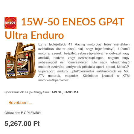
15W-50 ENEOS GP4T
Ultra Enduro
Ez a legfejlettebb 4T Racing motorolaj, teljes mértékben
szintetikus észter alapú olaj, nagy teljesítményű, 4-ütemű
motorral szerelt, beépített sebességváltóval rendelkező vagy
anélküli, nedves vagy szárazkuplungos, nagyon nagy
sebességgel és hőmérsékleten futó nagy teljesítményű
motorok számára, amilyenek például a sport, speed, MotoGP,
Supersport, enduro, uphill/gyorsulási, salakmotorok és MX,
ATV motorok, mopedek. Különösen javasolt a KTM
motorkerékpárokhoz.
Specifikációk és jóváhagyások:
API SL, JASO MA
Bővebben ...
Cikkszám:
E.GP15W50/1
5,267.00 Ft