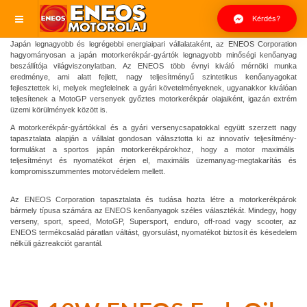
Kérdés?
Japán legnagyobb és legrégebbi energiaipari vállalataként, az ENEOS Corporation
hagyományosan a japán motorkerékpár-gyártók legnagyobb minőségi kenőanyag
beszállítója világviszonylatban. Az ENEOS több évnyi kiváló mérnöki munka
eredménye, ami alatt fejlett, nagy teljesítményű szintetikus kenőanyagokat
fejlesztettek ki, melyek megfelelnek a gyári követelményeknek, ugyanakkor kiválóan
teljesítenek a MotoGP versenyek győztes motorkerékpár olajaiként, igazán extrém
üzemi körülmények között is.
A motorkerékpár-gyártókkal és a gyári versenycsapatokkal együtt szerzett nagy
tapasztalata alapján a vállalat gondosan választotta ki az innovatív teljesítmény-
formulákat a sportos japán motorkerékpárokhoz, hogy a motor maximális
teljesítményt és nyomatékot érjen el, maximális üzemanyag-megtakarítás és
kompromisszummentes motorvédelem mellett.
Az ENEOS Corporation tapasztalata és tudása hozta létre a motorkerékpárok
bármely típusa számára az ENEOS kenőanyagok széles választékát. Mindegy, hogy
verseny, sport, speed, MotoGP, Supersport, enduro, off-road vagy scooter, az
ENEOS termékcsalád páratlan váltást, gyorsulást, nyomatékot biztosít és késedelem
nélküli gázreakciót garantál.