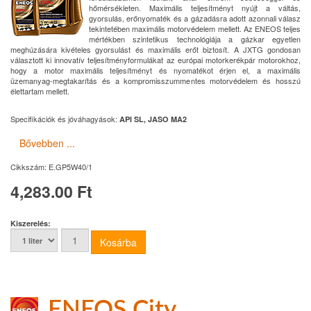
hőmérsékleten. Maximális teljesítményt nyújt a váltás,
gyorsulás, erőnyomaték és a gázadásra adott azonnali válasz
tekintetében maximális motorvédelem mellett. Az ENEOS teljes
mértékben szintetikus technológiája a gázkar egyetlen
meghúzására kivételes gyorsulást és maximális erőt biztosít. A JXTG gondosan
választott ki innovatív teljesítményformulákat az európai motorkerékpár motorokhoz,
hogy a motor maximális teljesítményt és nyomatékot érjen el, a maximális
üzemanyag-megtakarítás és a kompromisszummentes motorvédelem és hosszú
élettartam mellett.
Specifikációk és jóváhagyások:
API SL, JASO MA2
Bővebben ...
Cikkszám:
E.GP5W40/1
4,283.00 Ft
Kiszerelés:
ENEOS City