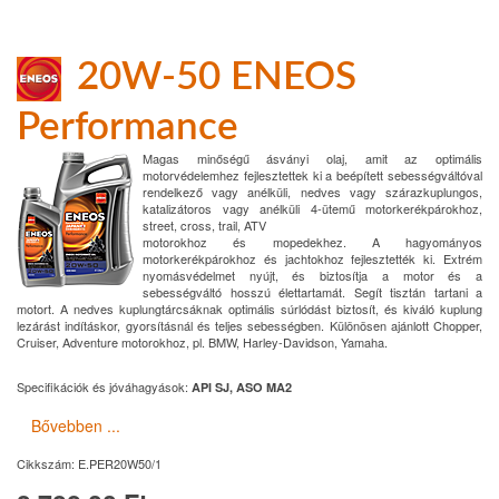
20W-50 ENEOS
Performance
Magas minőségű ásványi olaj, amit az optimális
motorvédelemhez fejlesztettek ki a beépített sebességváltóval
rendelkező vagy anélküli, nedves vagy szárazkuplungos,
katalizátoros vagy anélküli 4-ütemű motorkerékpárokhoz,
street, cross, trail, ATV
motorokhoz és mopedekhez. A hagyományos
motorkerékpárokhoz és jachtokhoz fejlesztették ki. Extrém
nyomásvédelmet nyújt, és biztosítja a motor és a
sebességváltó hosszú élettartamát. Segít tisztán tartani a
motort. A nedves kuplungtárcsáknak optimális súrlódást biztosít, és kiváló kuplung
lezárást indításkor, gyorsításnál és teljes sebességben. Különösen ajánlott Chopper,
Cruiser, Adventure motorokhoz, pl. BMW, Harley-Davidson, Yamaha.
Specifikációk és jóváhagyások:
API SJ, ASO MA2
Bővebben ...
Cikkszám:
E.PER20W50/1