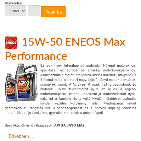
Kiszerelés:
15W-50 ENEOS Max
Performance
Ez egy nagy teljesítményű motorolaj 4-ütemű motorokhoz,
speciálisan az európai és amerikai motorkerékpárokhoz.
Alkalmazható a motorkerékpárok széles köréhez, amilyenek a
4-ütemű motorral szerelt nagy teljesítményű motorkerékpárok,
scooterek, sport, ATV, street & road, trail, crossmotorok és
motorok. Kiváló teljesítményt nyújt az új és a régebbi
motorkerékpárok esetén, rendkívül jó motorvédelmet nyújt,
valamint a kuplung és a váltó kiváló működését biztosítja
minden vezetési körülmény mellett. Megtorpanás nélküli
gázreakciókat, rángatás nélküli sebességváltást és a nedves kuplung tökéletes
zárását biztosítja induláskor, gyorsításkor és teljes sebességnél.
Specifikációk és jóváhagyások:
API SJ, JASO MA2
Bővebben ...