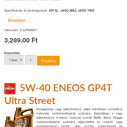
Specifikációk és jóváhagyások:
API SL, JASO MA2, JASO T903
Bővebben ...
Cikkszám:
E.GP5W30/1
3,289.00 Ft
Kiszerelés:
5W-40 ENEOS GP4T
Ultra Street
Kimagaslóan nagy teljesítményű, teljes mértékben szintetikus
motorolaj, motorkerékpárok számára. Speciálisan a nagy
teljesítményű 4-ütemű motorral szerelt BMW, illetve Piaggio
motorkerékpárok számára fejlesztették ki, melyek nagy
fordulatszámon futnak, akár extrém sebességgel és