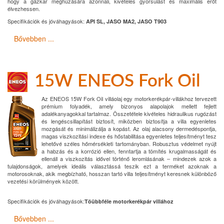
hogy a gázkar meghúzására azonnali, kivételes gyorsulást és maximális erőt
élvezhessen.
Specifikációk és jóváhagyások:
API SL, JASO MA2, JASO T903
Bővebben ...
15W ENEOS Fork Oil
Az ENEOS 15W Fork Oil villáolaj egy motorkerékpár-villákhoz tervezett
prémium folyadék, amely bizonyos alapolajok mellett fejlett
adalékanyagokkal tartalmaz. Összetétele kivételes hidraulikus rugózást
és lengéscsillapítást biztosít, miközben biztosítja a villa egyenletes
mozgását és minimálizálja a kopást. Az olaj alacsony dermedéspontja,
magas viszkozitási indexe és hőstabilitása egyenletes teljesítményt tesz
lehetővé széles hőmérsékleti tartományban. Robusztus védelmet nyújt
a habzás és a korrózió ellen, fenntartja a tömítés krugalmasságát és
ellenáll a viszkozitás idővel történő leromlásának – mindezek azok a
tulajdonságok, amelyek ideális választássá teszik ezt a terméket azoknak a
motorosoknak, akik megbízható, hosszan tartó villa teljesítményt keresnek különböző
vezetési körülmények között.
Specifikációk és jóváhagyások:
Töübbféle motorkerékpár villához
Bővebben ...