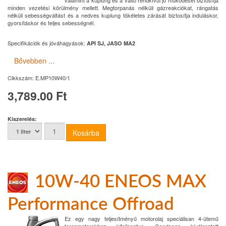
valamint a kuplung és a váltó rendkívül jó működését biztosítja
minden vezetési körülmény mellett. Megtorpanás nélküli gázreakciókat, rángatás
nélküli sebességváltást és a nedves kuplung tökéletes zárását biztosítja induláskor,
gyorsításkor és teljes sebességnél.
Specifikációk és jóváhagyások:
API SJ, JASO MA2
Bővebben ...
Cikkszám:
E.MP10W40/1
3,789.00 Ft
Kiszerelés:
10W-40 ENEOS MAX
Performance Offroad
Ez egy nagy teljesítményű motorolaj speciálisan 4-ütemű