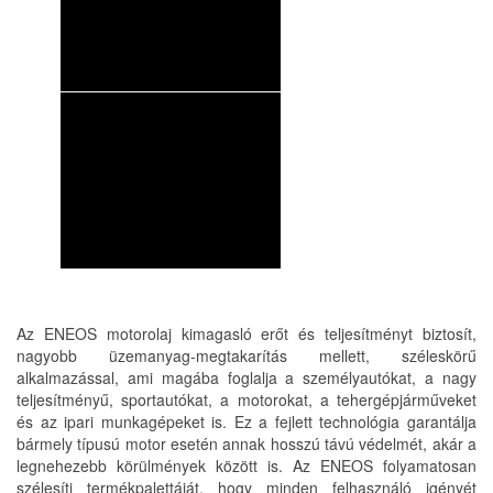
Az ENEOS motorolaj kimagasló erőt és teljesítményt biztosít,
nagyobb üzemanyag-megtakarítás mellett, széleskörű
alkalmazással, ami magába foglalja a személyautókat, a nagy
teljesítményű, sportautókat, a motorokat, a tehergépjárműveket
és az ipari munkagépeket is. Ez a fejlett technológia garantálja
bármely típusú motor esetén annak hosszú távú védelmét, akár a
legnehezebb körülmények között is. Az ENEOS folyamatosan
szélesíti termékpalettáját, hogy minden felhasználó igényét