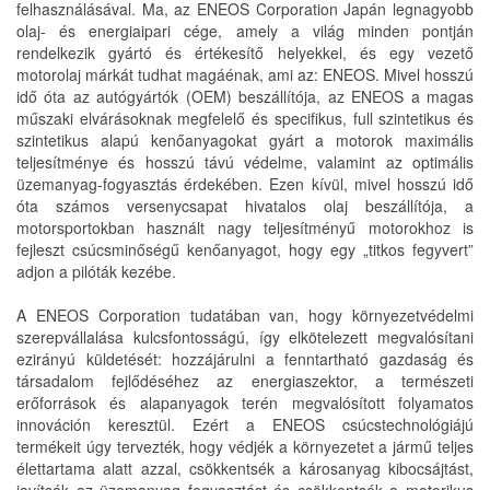
felhasználásával. Ma, az ENEOS Corporation Japán legnagyobb
olaj- és energiaipari cége, amely a világ minden pontján
rendelkezik gyártó és értékesítő helyekkel, és egy vezető
motorolaj márkát tudhat magáénak, ami az: ENEOS. Mivel hosszú
idő óta az autógyártók (OEM) beszállítója, az ENEOS a magas
műszaki elvárásoknak megfelelő és specifikus, full szintetikus és
szintetikus alapú kenőanyagokat gyárt a motorok maximális
teljesítménye és hosszú távú védelme, valamint az optimális
üzemanyag-fogyasztás érdekében. Ezen kívül, mivel hosszú idő
óta számos versenycsapat hivatalos olaj beszállítója, a
motorsportokban használt nagy teljesítményű motorokhoz is
fejleszt csúcsminőségű kenőanyagot, hogy egy „titkos fegyvert”
adjon a pilóták kezébe.
A ENEOS Corporation tudatában van, hogy környezetvédelmi
szerepvállalása kulcsfontosságú, így elkötelezett megvalósítani
ezirányú küldetését: hozzájárulni a fenntartható gazdaság és
társadalom fejlődéséhez az energiaszektor, a természeti
erőforrások és alapanyagok terén megvalósított folyamatos
innováción keresztül. Ezért a ENEOS csúcstechnológiájú
termékeit úgy tervezték, hogy védjék a környezetet a jármű teljes
élettartama alatt azzal, csökkentsék a károsanyag kibocsájtást,