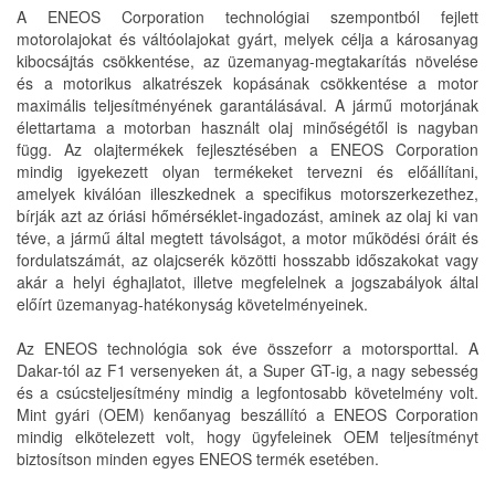
A ENEOS Corporation technológiai szempontból fejlett
motorolajokat és váltóolajokat gyárt, melyek célja a károsanyag
kibocsájtás csökkentése, az üzemanyag-megtakarítás növelése
és a motorikus alkatrészek kopásának csökkentése a motor
maximális teljesítményének garantálásával. A jármű motorjának
élettartama a motorban használt olaj minőségétől is nagyban
függ. Az olajtermékek fejlesztésében a ENEOS Corporation
mindig igyekezett olyan termékeket tervezni és előállítani,
amelyek kiválóan illeszkednek a specifikus motorszerkezethez,
bírják azt az óriási hőmérséklet-ingadozást, aminek az olaj ki van
téve, a jármű által megtett távolságot, a motor működési óráit és
fordulatszámát, az olajcserék közötti hosszabb időszakokat vagy
akár a helyi éghajlatot, illetve megfelelnek a jogszabályok által
előírt üzemanyag-hatékonyság követelményeinek.
Az ENEOS technológia sok éve összeforr a motorsporttal. A
Dakar-tól az F1 versenyeken át, a Super GT-ig, a nagy sebesség
és a csúcsteljesítmény mindig a legfontosabb követelmény volt.
Mint gyári (OEM) kenőanyag beszállító a ENEOS Corporation
mindig elkötelezett volt, hogy ügyfeleinek OEM teljesítményt
biztosítson minden egyes ENEOS termék esetében.