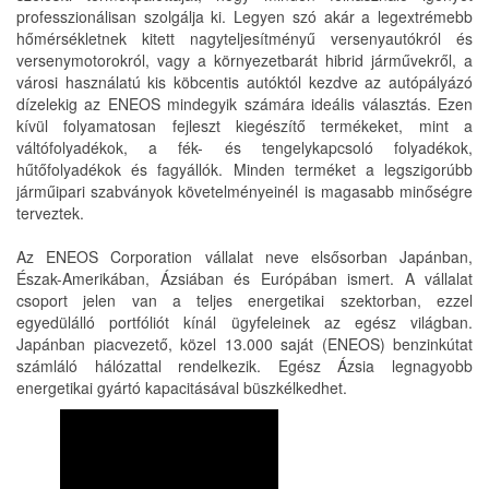
professzionálisan szolgálja ki. Legyen szó akár a legextrémebb
hőmérsékletnek kitett nagyteljesítményű versenyautókról és
versenymotorokról, vagy a környezetbarát hibrid járművekről, a
városi használatú kis köbcentis autóktól kezdve az autópályázó
dízelekig az ENEOS mindegyik számára ideális választás. Ezen
kívül folyamatosan fejleszt kiegészítő termékeket, mint a
váltófolyadékok, a fék- és tengelykapcsoló folyadékok,
hűtőfolyadékok és fagyállók. Minden terméket a legszigorúbb
járműipari szabványok követelményeinél is magasabb minőségre
terveztek.
Az ENEOS Corporation vállalat neve elsősorban Japánban,
Észak-Amerikában, Ázsiában és Európában ismert. A vállalat
csoport jelen van a teljes energetikai szektorban, ezzel
egyedülálló portfóliót kínál ügyfeleinek az egész világban.
Japánban piacvezető, közel 13.000 saját (ENEOS) benzinkútat
számláló hálózattal rendelkezik. Egész Ázsia legnagyobb
energetikai gyártó kapacitásával büszkélkedhet.