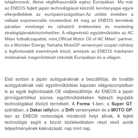
tulajdonosok, illetve végfelhasználók egész Európában. Ma már
az ENEOS fejlett japán technológiával készülő kenőanyagai egyre
elterjedtebbek az európaiországokban.Az utóbbi években a
vállalat exponenciális növekedést élt meg az ENEOS termékek
páratlan minősége és célratörő értékesítési és marketing
stratégiájánakköszönhetően. A világméretű együttműködés az AC
Milan futballcsapattal, mint„Official Motor Oil of AC Milan” partner,
és a Monster Energy Yamaha MotoGP versennyel csupán néhány
a legfontosabb események közül, amelyek az ENEOS márkanév
imidzsének megerősítését célozták Európában és a világon.
Első sorban a japán autógyáraknak a beszállítója, de további
autógyáraknak való együttműködése kapcsán világviszonylatban
is az egyik legfontosabb OE olajbeszállítója. Az ENEOS a japán
járműgyártókkal szoros együttműködésben fejleszti legújabb
technológiákat ötvöző termékeit. A
Forma 1
-ben, a
Super GT
szériában, a
Dakar rally
kon, a
Drift
versenyeken és a
MOTO GP
-
ben az ENEOS motorolajok mindenütt helyt állnak. A fejlett
technológia segíti a közúti közlekedésben részt vevő autók
teljesítményének kiaknázását, nap mint nap.