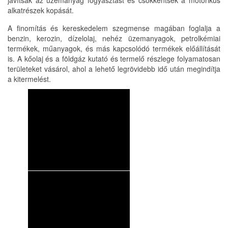
javítsák az üzemanyag fogyasztást és csökkentsék a motorikus
alkatrészek kopását.
A finomítás és kereskedelem szegmense magában foglalja a
benzin, kerozin, dízelolaj, nehéz üzemanyagok, petrolkémiai
termékek, műanyagok, és más kapcsolódó termékek előállítását
is. A kőolaj és a földgáz kutató és termelő részlege folyamatosan
területeket vásárol, ahol a lehető legrövidebb idő után megindítja
a kitermelést.