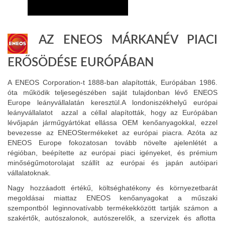
AZ ENEOS MÁRKANÉV PIACI
ERŐSÖDÉSE EURÓPÁBAN
A ENEOS Corporation-t 1888-ban alapították, Európában 1986.
óta működik teljesegészében saját tulajdonban lévő ENEOS
Europe leányvállalatán keresztül.A londoniszékhelyű európai
leányvállalatot azzal a céllal alapították, hogy az Európában
lévőjapán járműgyártókat ellássa OEM kenőanyagokkal, ezzel
bevezesse az ENEOStermékeket az európai piacra. Azóta az
ENEOS Europe fokozatosan tovább növelte ajelenlétét a
régióban, beépítette az európai piaci igényeket, és prémium
minőségűmotorolajat szállít az európai és japán autóipari
vállalatoknak.
Nagy hozzáadott értékű, költséghatékony és környezetbarát
megoldásai miattaz ENEOS kenőanyagokat a műszaki
szempontból leginnovatívabb termékekközött tartják számon a
szakértők, autószalonok, autószerelők, a szervizek és aflotta