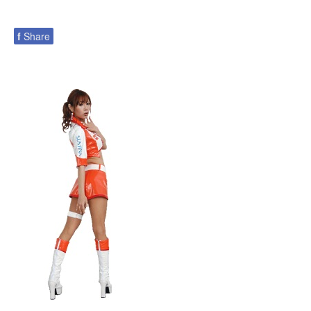
f
Share