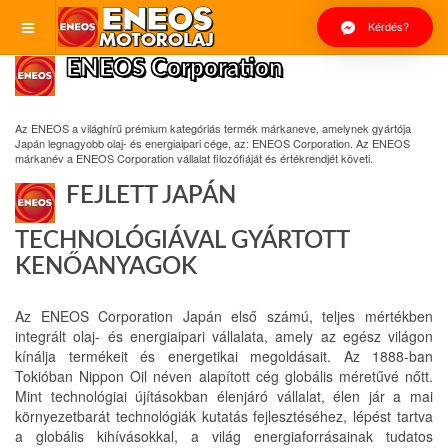
Kérdés?
ENEOS Corporation
Az ENEOS a világhírű prémium kategóriás termék márkaneve, amelynek gyártója
Japán legnagyobb olaj- és energiaipari cége, az: ENEOS Corporation. Az ENEOS
márkanév a ENEOS Corporation vállalat filozófiáját és értékrendjét követi.
FEJLETT JAPÁN
TECHNOLÓGIÁVAL GYÁRTOTT
KENŐANYAGOK
Az ENEOS Corporation Japán első számú, teljes mértékben
integrált olaj- és energiaipari vállalata, amely az egész világon
kínálja termékeit és energetikai megoldásait. Az 1888-ban
Tokióban Nippon Oil néven alapított cég globális méretűvé nőtt.
Mint technológiai újításokban élenjáró vállalat, élen jár a mai
környezetbarát technológiák kutatás fejlesztéséhez, lépést tartva
a globális kihívásokkal, a világ energiaforrásainak tudatos