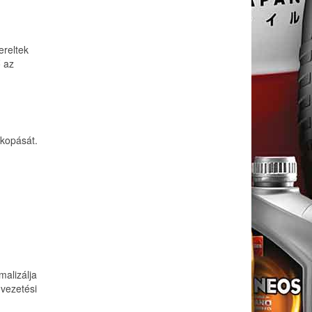
ereltek
ő az
kopását.
malizálja
vezetési