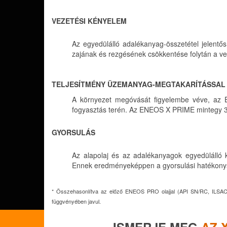
VEZETÉSI KÉNYELEM
Az egyedülálló adalékanyag
-összetétel jelent
zajának és rezgésének csökkentése folytán a vez
TELJESÍTMÉNY ÜZEMANYAG-MEGTAKARÍTÁSSAL
A környezet megóvását figyelembe véve, az E
fogyasztás terén. Az ENEOS X PRIME mintegy 
GYORSULÁS
Az alapolaj és az adalékanyagok egyedülálló ke
Ennek eredményeképpen a gyorsulási hatékonys
* Összehasonlítva az előző ENEOS PRO olajjal (API SN/RC, ILSAC GF-
függvényében javul.