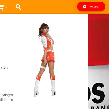
Kérdés?
ILSAC
onyságra
l lennie