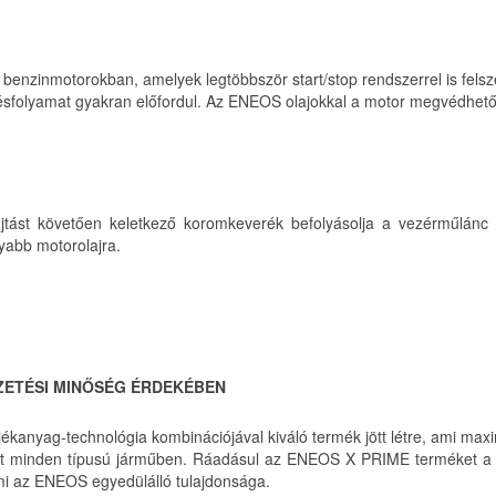
benzinmotorokban, amelyek legtöbbször start/stop rendszerrel is felsz
gésfolyamat gyakran előfordul. Az ENEOS olajokkal a motor megvédhet
tást követően keletkező koromkeverék befolyásolja a vezérműlánc 
abb motorolajra.
EZETÉSI MINŐSÉG ÉRDEKÉBEN
ékanyag-technológia kombinációjával kiváló termék jött létre, ami maxi
yt minden típusú járműben. Ráadásul az ENEOS X PRIME terméket a 
ami az ENEOS egyedülálló tulajdonsága.