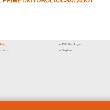
X PRIME MOTOROLAJCSALÁDOT
rkép
► PDF Katalógus
artalma
►
Segítség