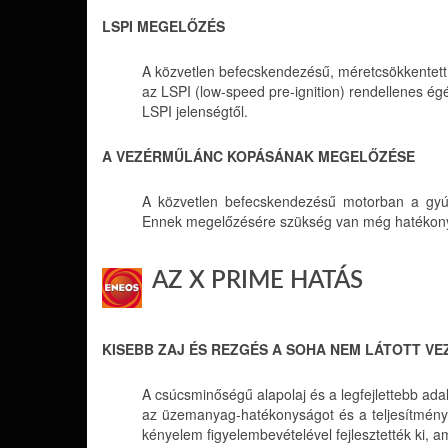
LSPI MEGELŐZÉS
A közvetlen befecskendezésű, méretcsökkentett 
az LSPI (low-speed pre-ignition) rendellenes é
LSPI jelenségtől.
A VEZÉRMŰLÁNC KOPÁSÁNAK MEGELŐZÉSE
A közvetlen befecskendezésű motorban a gyúj
Ennek megelőzésére szükség van még hatékony
AZ X PRIME HATÁS
KISEBB ZAJ ÉS REZGÉS A SOHA NEM LÁTOTT V
A csúcsminőségű alapolaj és a legfejlettebb adal
az üzemanyag-hatékonyságot és a teljesítmén
kényelem figyelembevételével fejlesztették ki, 