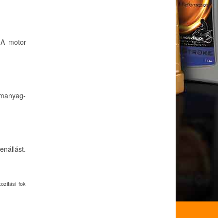
 A motor
emanyag-
enállást.
ozitási fok