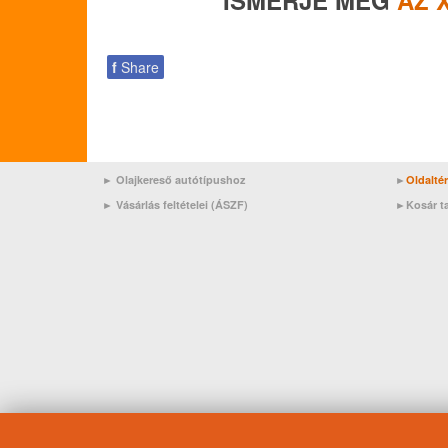
ISMERJE MEG
AZ 
f
Share
► Olajkereső autótípushoz
►
Oldalté
►
Vásárlás feltételei (ÁSZF)
►
Kosár t