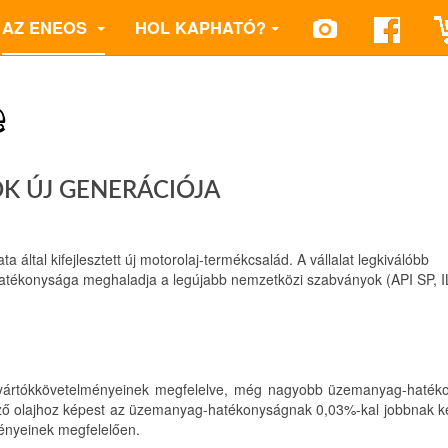
AZ ENEOS
HOL KAPHATÓ?
e
OK ÚJ GENERÁCIÓJA
al kifejlesztett új motorolaj-termékcsalád. A vállalat legkiválóbb
tékonysága meghaladja a legújabb nemzetközi szabványok (API SP, 
gyártókkövetelményeinek megfelelve, még nagyobb üzemanyag-haték
ő olajhoz képest az üzemanyag-hatékonyságnak 0,03%-kal jobbnak kel
ényeinek megfelelően.