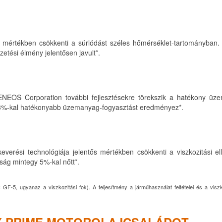
ős mértékben csökkenti a súrlódást széles hőmérséklet-tartományban.
etési élmény jelentősen javult*.
NEOS Corporation további fejlesztésekre törekszik a hatékony üz
3%-kal hatékonyabb üzemanyag-fogyasztást eredményez*.
verési technológiája jelentős mértékben csökkenti a viszkozitási ell
ág mintegy 5%-kal nőtt*.
5, ugyanaz a viszkozitási fok). A teljesítmény a járműhasználat feltételei és a viszk