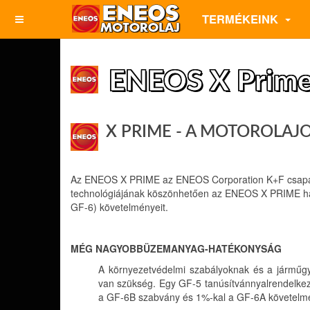
TERMÉKEINK
ENEOS X Prim
X PRIME - A MOTOROLAJ
Az ENEOS X PRIME az ENEOS Corporation K+F csapata ált
technológiájának köszönhetően az ENEOS X PRIME ha
GF-6) követelményeit.
MÉG NAGYOBBÜZEMANYAG-HATÉKONYSÁG
A környezetvédelmi szabályoknak és a jármű
van szükség. Egy GF-5 tanúsítvánnyalrendelkez
a GF-6B szabvány és 1%-kal a GF-6A követelm