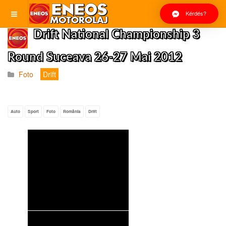
Kérdés?
Drift National Championship 3
Round Suceava 26-27 Mai 2012
Foto
Drift
Auto
Sport
Foto
România
Drift