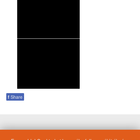
f
Share
Fékfolyadék
Moto GP
Auto
10W-50
Motorolaj/KIA