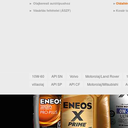
► Olajkereső autótípushoz
►
Oldalté
►
Vásárlás feltételei (ÁSZF)
►
Kosár t
10W-60
API SN
Volvo
Motorolaj/Land Rover
villaolaj
API SP
API CF
Motorolaj/Mitsubishi
A