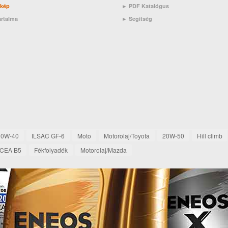
rkép
► PDF Katalógus
artalma
►
Segítség
10W-40
ILSAC GF-6
Moto
Motorolaj/Toyota
20W-50
Hill climb
CEA B5
Fékfolyadék
Motorolaj/Mazda