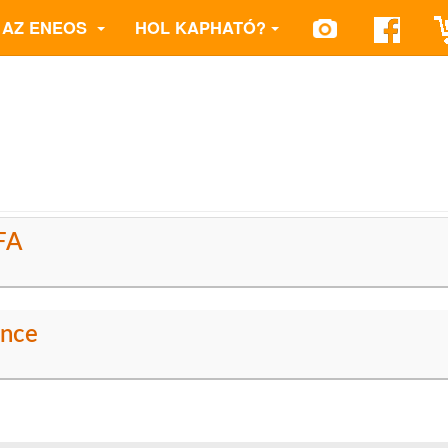
AZ ENEOS
HOL KAPHATÓ?
FA
nce