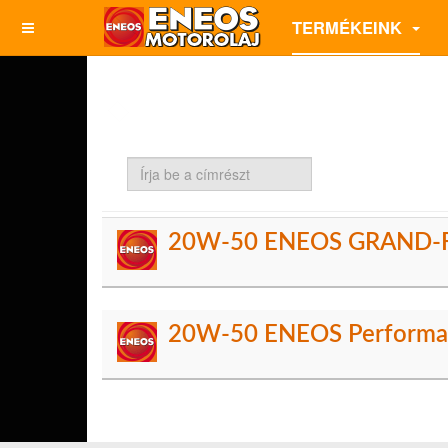
TERMÉKEINK
Írja
be
a
címrészt
20W-50 ENEOS GRAND-
20W-50 ENEOS Performa