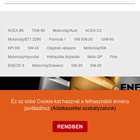
ACEA B5
75W-90
Motorolaj/Audi
ACEA C2
Motorolaj/B71 2290
Formula 1
VW 508.00
10W-60
API SN
5W-40
Olajdoki válaszol
Motorolaj/KIA
Motorolaj/Hyundai
Hidraulika folyadék
Moto GP
Foto
ENEOS X
Motorolaj/Daewoo
5W-30
0W-20
Ez az oldal Cookie-kat használ a felhasználói élmény
javításához
(Adatkezelési szabályzatunk)
RENDBEN