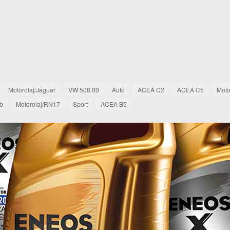
Motorolaj/Jaguar
VW 508.00
Auto
ACEA C2
ACEA C5
Moto
mb
Motorolaj/RN17
Sport
ACEA B5