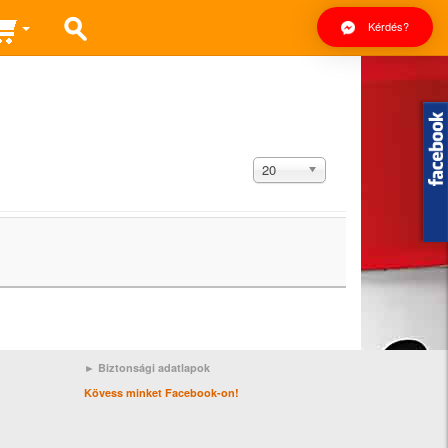
Kérdés?
Tételek
20
#
► Biztonsági adatlapok
Kövess minket Facebook-on!