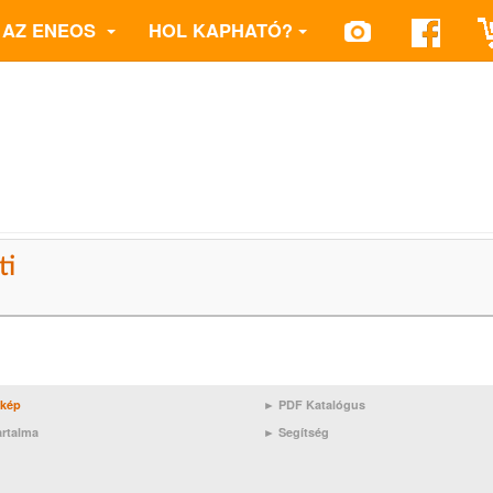
AZ ENEOS
HOL KAPHATÓ?
ti
rkép
► PDF Katalógus
artalma
►
Segítség