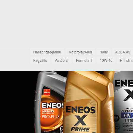
Haszongépjármű
Motorolaj/Audi
Rally
ACEA A3
Fagyálló
Váltóolaj
Formula 1
10W-40
Hill cli