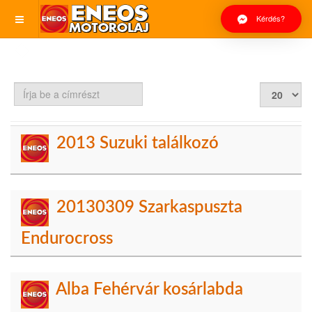
Kérdés?
Írja
Tételek
be
#
a
címrészt
2013 Suzuki találkozó
20130309 Szarkaspuszta
Endurocross
Alba Fehérvár kosárlabda