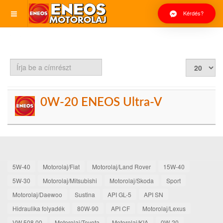
Kérdés?
Írja
Tételek
be
#
a
címrészt
0W-20 ENEOS Ultra-V
5W-40
Motorolaj/Fiat
Motorolaj/Land Rover
15W-40
5W-30
Motorolaj/Mitsubishi
Motorolaj/Skoda
Sport
Motorolaj/Daewoo
Sustina
API GL-5
API SN
Hidraulika folyadék
80W-90
API CF
Motorolaj/Lexus
VW 508.00
Motorolaj/Toyota
Motorolaj/KIA
0W-20