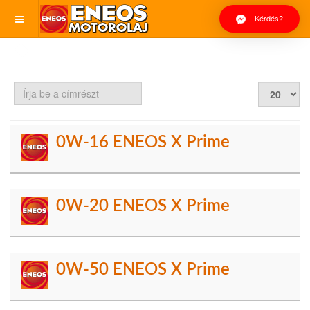
Kérdés?
Írja
Tételek
be
#
a
címrészt
0W-16 ENEOS X Prime
0W-20 ENEOS X Prime
0W-50 ENEOS X Prime