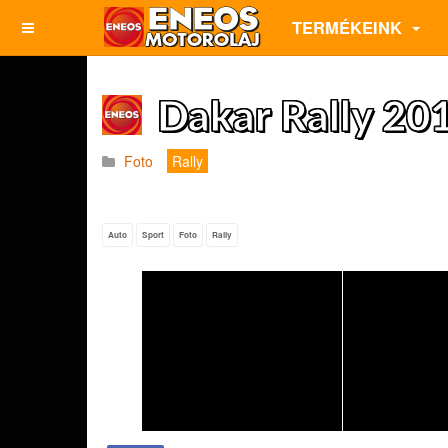
TERMÉKEINK
Dakar Rally 20
Foto
Rally
Auto
Sport
Foto
Rally