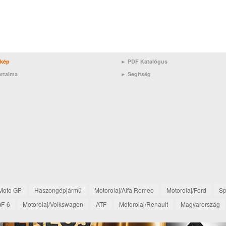
rkép
► PDF Katalógus
artalma
►
Segítség
Moto GP
Haszongépjármű
Motorolaj/Alfa Romeo
Motorolaj/Ford
Sp
GF-6
Motorolaj/Volkswagen
ATF
Motorolaj/Renault
Magyarország