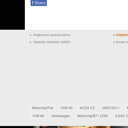
f
Share
► Olajkereső autótípushoz
►
Oldalté
►
Vásárlás feltételei (ÁSZF)
►
Kosár t
Motorolaj/Fiat
10W-40
ACEA C3
JASO DH-1
10W-60
Volkswagen
Motorolaj/B71 2290
ILSAC 