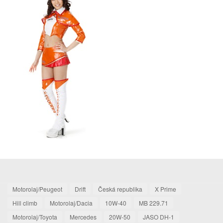
Motorolaj/Peugeot
Drift
Česká republika
X Prime
Hill climb
Motorolaj/Dacia
10W-40
MB 229.71
Motorolaj/Toyota
Mercedes
20W-50
JASO DH-1