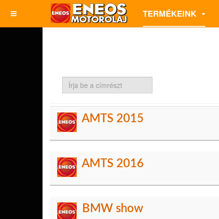
TERMÉKEINK
Írja
be
a
címrészt
AMTS 2015
AMTS 2016
BMW show