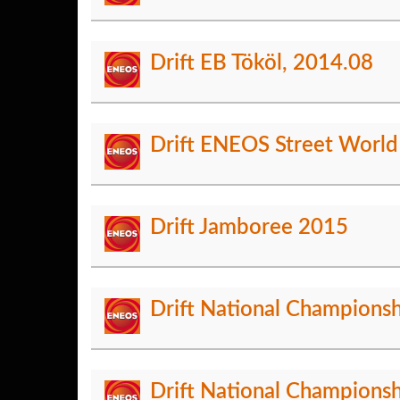
Drift EB Tököl, 2014.08
Drift ENEOS Street World
Drift Jamboree 2015
Drift National Championsh
Drift National Champions