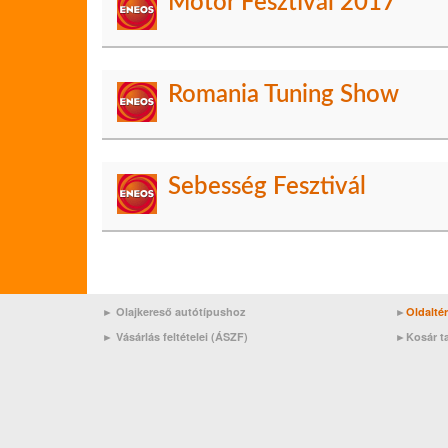
Motor Fesztivál 2017
Romania Tuning Show
Sebesség Fesztivál
► Olajkereső autótípushoz
►
Oldalté
►
Vásárlás feltételei (ÁSZF)
►
Kosár t