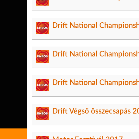
Drift National Championsh
Drift National Champions
Drift National Champions
Drift Végső összecsapás 